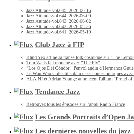
Jazz Attitude-vol.645_2026-06-16
Jazz Attitude-vol.644_2026-06-09
Jazz Attitude-vol.643_2026-06-02
Jazz Attitude-vol.642_2026-05-26
Jazz Attitude-vol.641_2026-05-19
Club Jazz à FIP
Blind Yeo affine sa transe folk cosmique sur "The Lemoi
Tom Waits fait mouche avec "The Fly"
"Los Ojos Del Cóndor", l'envol andin d'Hermanos Gutié
Le Wau Wau Collectif sublime ses contes oniriques avec
ALA.NI et Adrian Younge annoncent l'album "Proud of
Tendance Jazz
Retrouvez tous les épisodes sur l’appli Radio France
Les Grands Portraits d’Open Ja
Les dernières nouvelles du jazz