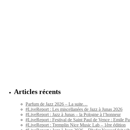
Articles récents
Parfum de Jazz 2026 – La suite…
#LiveReport : Les miscellanées de Jazz à Junas 2026
#LiveReport : Jazz à Junas – la Pologne à l’honneur
#LiveReport : Festival de Saint Paul de Vence : Emile Par
#LiveReport : Tremplin Nice Music Lab – 1ère édition