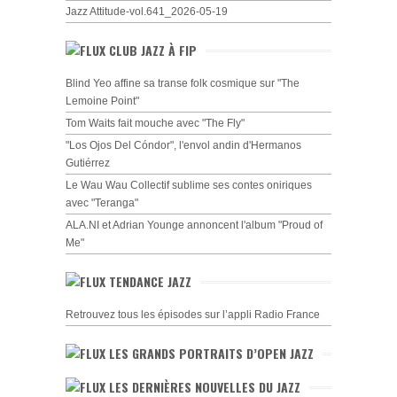
Jazz Attitude-vol.641_2026-05-19
CLUB JAZZ À FIP
Blind Yeo affine sa transe folk cosmique sur "The
Lemoine Point"
Tom Waits fait mouche avec "The Fly"
"Los Ojos Del Cóndor", l'envol andin d'Hermanos
Gutiérrez
Le Wau Wau Collectif sublime ses contes oniriques
avec "Teranga"
ALA.NI et Adrian Younge annoncent l'album "Proud of
Me"
TENDANCE JAZZ
Retrouvez tous les épisodes sur l’appli Radio France
LES GRANDS PORTRAITS D’OPEN JAZZ
LES DERNIÈRES NOUVELLES DU JAZZ