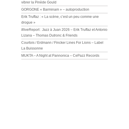
vibrer la Pinède Gould
GORGONE « Barminam » – autoproduction
Erik Truffaz : « La scène, c’est un peu comme une
drogue »
#liveReport : Jazz à Juan 2026 – Erik Truffaz et Antonio
Lizana – Thomas Dutronc & Friends
Courtois / Erdmann / Fincker Lines For Lions – Label
La Buissonne
MUKTA – A Night at Pannonica – CePazz Records