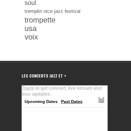
soul
tremplin nice jazz festival
trompette
usa
voix
LES CONCERTS JAZZ ET +
Track
to get concert, live stream and
tour updates.
Upcoming Dates
Past Dates