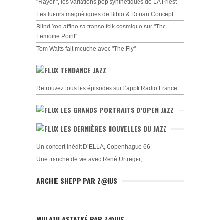
"Rayon", les variations pop synthétiques de LA Priest
Les lueurs magnétiques de Bibio & Dorian Concept
Blind Yeo affine sa transe folk cosmique sur "The
Lemoine Point"
Tom Waits fait mouche avec "The Fly"
TENDANCE JAZZ
Retrouvez tous les épisodes sur l’appli Radio France
LES GRANDS PORTRAITS D’OPEN JAZZ
LES DERNIÈRES NOUVELLES DU JAZZ
Un concert inédit D’ELLA, Copenhague 66
Une tranche de vie avec René Urtreger;
ARCHIE SHEPP PAR Z@IUS
MULATU ASTATKÉ PAR Z@IUS