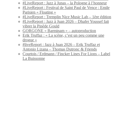
#LiveReport : Jazz à Junas – la Pologne à l’honneur
#LiveReport : Festival de Saint Paul de Vence : Emile
Parisien « Floating »
#LiveReport : Tremplin Nice Music Lab – 1ère édition
#LiveReport : Jazz à Juan 2026 – Dhafer Youssef fait
vibrer la Pinède Gould
GORGONE « Barminam » – autoproduction
Erik Truffaz : « La scène, c’est un peu comme une
drogue »
#liveReport : Jazz à Juan 2026 – Erik Truffaz et
Antonio Lizana – Thomas Dutronc & Friends
Courtois / Erdmann / Fincker Lines For Lions – Label
La Buissonne