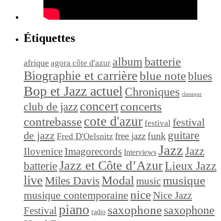
Étiquettes
album
batterie
afrique
agora côte d'azur
Biographie et carrière
blue note
blues
Bop et Jazz actuel
Chroniques
classique
concert
concerts
club de jazz
cote d'azur
contrebasse
festival
festival
de jazz
guitare
funk
free jazz
Fred D'Oelsnitz
Jazz
Jazz
Ilovenice
Imagorecords
Interviews
Jazz et Côte d’Azur
Lieux Jazz
batterie
live
Modal
musique
Miles Davis
music
nice
musique contemporaine
Nice Jazz
piano
saxophone
saxophone
Festival
radio