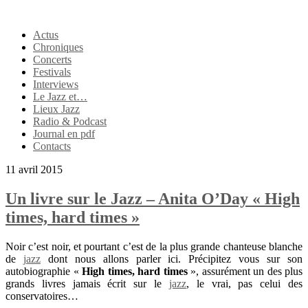
Actus
Chroniques
Concerts
Festivals
Interviews
Le Jazz et…
Lieux Jazz
Radio & Podcast
Journal en pdf
Contacts
11 avril 2015
Un livre sur le Jazz – Anita O’Day « High
times, hard times »
Noir c’est noir, et pourtant c’est de la plus grande chanteuse blanche
de
jazz
dont nous allons parler ici. Précipitez vous sur son
autobiographie «
High times, hard
times
», assurément un des plus
grands livres jamais écrit sur le
jazz
, le vrai, pas celui des
conservatoires…