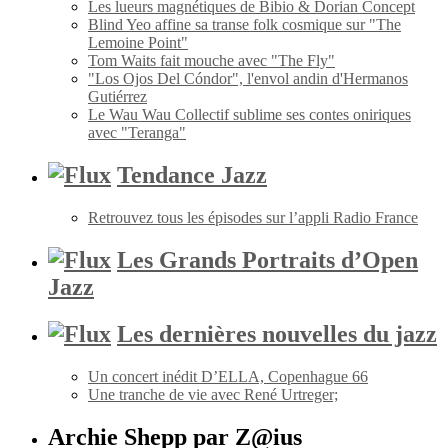
Les lueurs magnétiques de Bibio & Dorian Concept
Blind Yeo affine sa transe folk cosmique sur "The
Lemoine Point"
Tom Waits fait mouche avec "The Fly"
"Los Ojos Del Cóndor", l'envol andin d'Hermanos
Gutiérrez
Le Wau Wau Collectif sublime ses contes oniriques
avec "Teranga"
Tendance Jazz
Retrouvez tous les épisodes sur l’appli Radio France
Les Grands Portraits d’Open
Jazz
Les dernières nouvelles du jazz
Un concert inédit D’ELLA, Copenhague 66
Une tranche de vie avec René Urtreger;
Archie Shepp par Z@ius