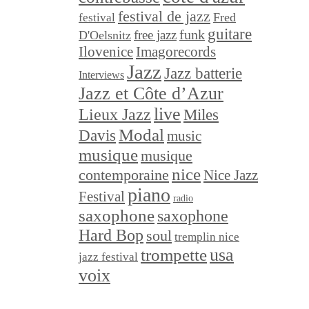
festival de jazz
festival
Fred
guitare
funk
free jazz
D'Oelsnitz
Ilovenice
Imagorecords
Jazz
Jazz batterie
Interviews
Jazz et Côte d’Azur
live
Lieux Jazz
Miles
Modal
Davis
music
musique
musique
nice
contemporaine
Nice Jazz
piano
Festival
radio
saxophone
saxophone
Hard Bop
soul
tremplin nice
trompette
usa
jazz festival
voix