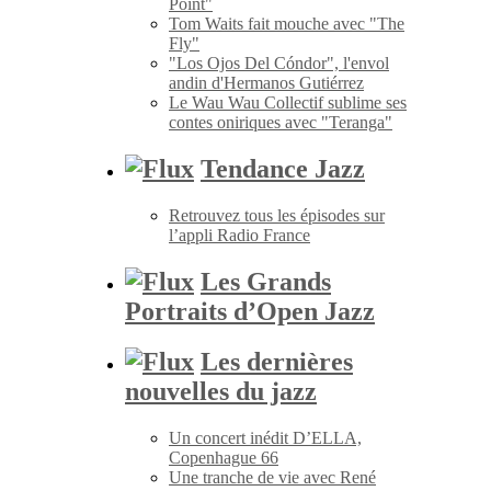
Point"
Tom Waits fait mouche avec "The
Fly"
"Los Ojos Del Cóndor", l'envol
andin d'Hermanos Gutiérrez
Le Wau Wau Collectif sublime ses
contes oniriques avec "Teranga"
Tendance Jazz
Retrouvez tous les épisodes sur
l’appli Radio France
Les Grands
Portraits d’Open Jazz
Les dernières
nouvelles du jazz
Un concert inédit D’ELLA,
Copenhague 66
Une tranche de vie avec René