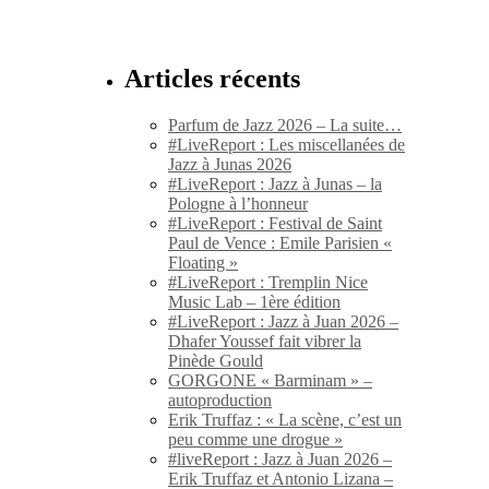
Articles récents
Parfum de Jazz 2026 – La suite…
#LiveReport : Les miscellanées de
Jazz à Junas 2026
#LiveReport : Jazz à Junas – la
Pologne à l’honneur
#LiveReport : Festival de Saint
Paul de Vence : Emile Parisien «
Floating »
#LiveReport : Tremplin Nice
Music Lab – 1ère édition
#LiveReport : Jazz à Juan 2026 –
Dhafer Youssef fait vibrer la
Pinède Gould
GORGONE « Barminam » –
autoproduction
Erik Truffaz : « La scène, c’est un
peu comme une drogue »
#liveReport : Jazz à Juan 2026 –
Erik Truffaz et Antonio Lizana –