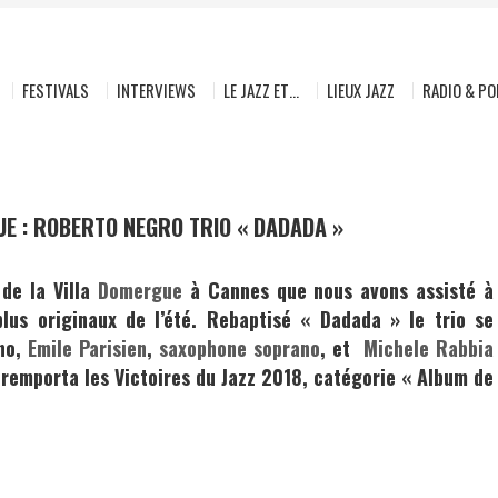
FESTIVALS
INTERVIEWS
LE JAZZ ET…
LIEUX JAZZ
RADIO & P
E : ROBERTO NEGRO TRIO « DADADA »
 de la Villa
Domergue
à Cannes que nous avons assisté à
plus originaux de l’été. Rebaptisé
« Dadada »
le trio se
ano,
Emile Parisien
,
saxophone soprano
, et
Michele Rabbia
t remporta les Victoires du Jazz 2018, catégorie « Album de