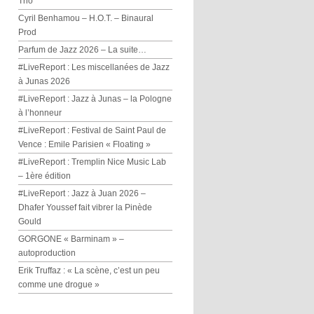
Trio
Cyril Benhamou – H.O.T. – Binaural
Prod
Parfum de Jazz 2026 – La suite…
#LiveReport : Les miscellanées de Jazz
à Junas 2026
#LiveReport : Jazz à Junas – la Pologne
à l’honneur
#LiveReport : Festival de Saint Paul de
Vence : Emile Parisien « Floating »
#LiveReport : Tremplin Nice Music Lab
– 1ère édition
#LiveReport : Jazz à Juan 2026 –
Dhafer Youssef fait vibrer la Pinède
Gould
GORGONE « Barminam » –
autoproduction
Erik Truffaz : « La scène, c’est un peu
comme une drogue »