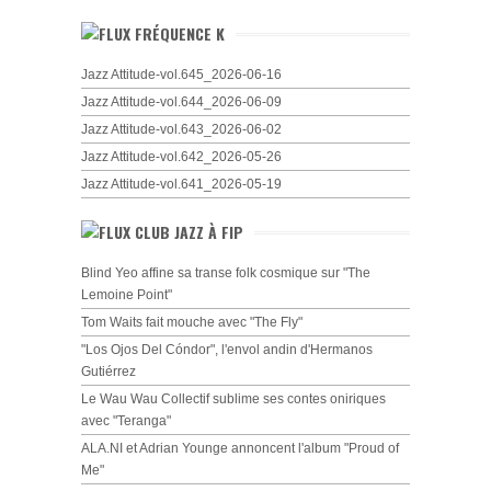
FRÉQUENCE K
Jazz Attitude-vol.645_2026-06-16
Jazz Attitude-vol.644_2026-06-09
Jazz Attitude-vol.643_2026-06-02
Jazz Attitude-vol.642_2026-05-26
Jazz Attitude-vol.641_2026-05-19
CLUB JAZZ À FIP
Blind Yeo affine sa transe folk cosmique sur "The
Lemoine Point"
Tom Waits fait mouche avec "The Fly"
"Los Ojos Del Cóndor", l'envol andin d'Hermanos
Gutiérrez
Le Wau Wau Collectif sublime ses contes oniriques
avec "Teranga"
ALA.NI et Adrian Younge annoncent l'album "Proud of
Me"