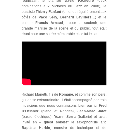
réunissant le pianiste
David Fackeure
(deux
nominations aux Victoires du Jazz en 2008), le
bassiste
Thierry Fanfant
(entendu régulièrement aux
côtés de
Paco Séry, Bernard Lavilliers
…) et le
batteur
Francis Arnaud
, pour la soutenir, une
grande maîtrise de la scène et du public, tout était
réuni pour une soirée mémorable et ce fut le cas.
Richard Manetti, fils de
Romane,
et comme son père,
guitariste extraordinaire. Il était accompagné par trois
musiciens que nous connaissons bien par ici
Fred
D’Oelsnitz
(piano et Rhodes),
Jean-Marc Jafet
(basse électrique),
Yoann Serra
(batterie) et avait
invité en «
guest soloist’’
le saxophoniste alto
Baptiste Herbin
, monstre de technique et de