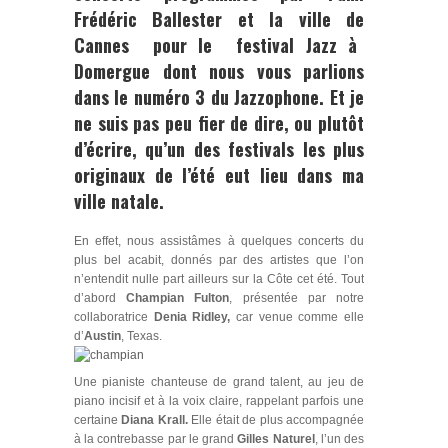
Frédéric Ballester
et la ville de
Cannes
pour le
festival Jazz à
Domergue
dont nous vous parlions
dans le numéro 3 du
Jazzophone
. Et je
ne suis pas peu fier de dire, ou plutôt
d’écrire, qu’un des festivals les plus
originaux de l’été eut lieu dans ma
ville natale.
En effet, nous assistâmes à quelques concerts du
plus bel acabit, donnés par des artistes que l’on
n’entendit nulle part ailleurs sur la Côte cet été. Tout
d’abord
Champian Fulton
, présentée par notre
collaboratrice
Denia Ridley,
car venue comme elle
d’
Austin
, Texas.
Une pianiste chanteuse de grand talent, au jeu de
piano incisif et à la voix claire, rappelant parfois une
certaine
Diana Krall.
Elle était de plus accompagnée
à la contrebasse par le grand
Gilles Naturel
, l’un des