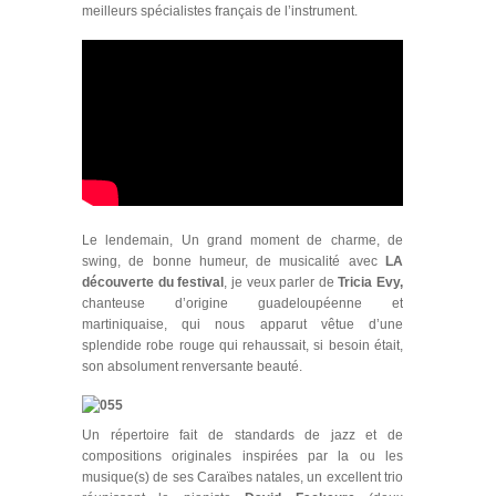
meilleurs spécialistes français de l’instrument.
Le lendemain, Un grand moment de charme, de
swing, de bonne humeur, de musicalité avec
LA
découverte du festival
, je veux parler de
Tricia Evy,
chanteuse d’origine guadeloupéenne et
martiniquaise, qui nous apparut vêtue d’une
splendide robe rouge qui rehaussait, si besoin était,
son absolument renversante beauté.
Un répertoire fait de standards de jazz et de
compositions originales inspirées par la ou les
musique(s) de ses Caraïbes natales, un excellent trio