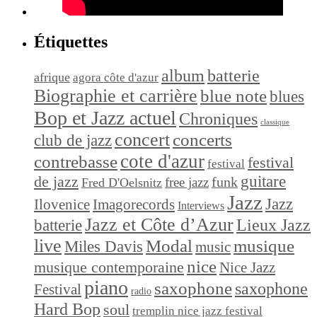
Étiquettes
album
batterie
afrique
agora côte d'azur
Biographie et carrière
blue note
blues
Bop et Jazz actuel
Chroniques
classique
concert
concerts
club de jazz
cote d'azur
contrebasse
festival
festival
de jazz
guitare
funk
free jazz
Fred D'Oelsnitz
Jazz
Jazz
Ilovenice
Imagorecords
Interviews
Jazz et Côte d’Azur
Lieux Jazz
batterie
live
Modal
musique
Miles Davis
music
nice
musique contemporaine
Nice Jazz
piano
saxophone
saxophone
Festival
radio
Hard Bop
soul
tremplin nice jazz festival