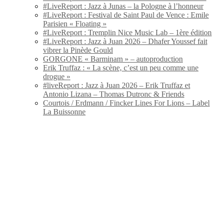
#LiveReport : Jazz à Junas – la Pologne à l’honneur
#LiveReport : Festival de Saint Paul de Vence : Emile
Parisien « Floating »
#LiveReport : Tremplin Nice Music Lab – 1ère édition
#LiveReport : Jazz à Juan 2026 – Dhafer Youssef fait
vibrer la Pinède Gould
GORGONE « Barminam » – autoproduction
Erik Truffaz : « La scène, c’est un peu comme une
drogue »
#liveReport : Jazz à Juan 2026 – Erik Truffaz et
Antonio Lizana – Thomas Dutronc & Friends
Courtois / Erdmann / Fincker Lines For Lions – Label
La Buissonne