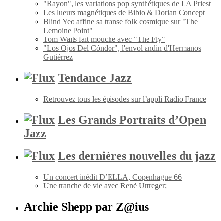
"Rayon", les variations pop synthétiques de LA Priest
Les lueurs magnétiques de Bibio & Dorian Concept
Blind Yeo affine sa transe folk cosmique sur "The
Lemoine Point"
Tom Waits fait mouche avec "The Fly"
"Los Ojos Del Cóndor", l'envol andin d'Hermanos
Gutiérrez
Tendance Jazz
Retrouvez tous les épisodes sur l’appli Radio France
Les Grands Portraits d’Open
Jazz
Les dernières nouvelles du jazz
Un concert inédit D’ELLA, Copenhague 66
Une tranche de vie avec René Urtreger;
Archie Shepp par Z@ius