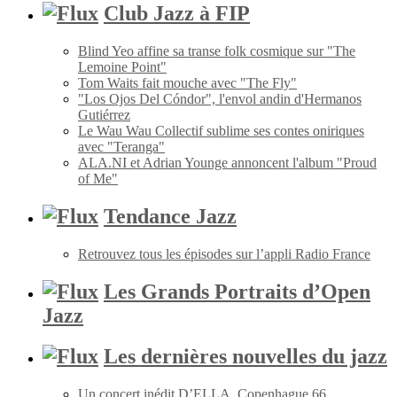
Club Jazz à FIP
Blind Yeo affine sa transe folk cosmique sur "The
Lemoine Point"
Tom Waits fait mouche avec "The Fly"
"Los Ojos Del Cóndor", l'envol andin d'Hermanos
Gutiérrez
Le Wau Wau Collectif sublime ses contes oniriques
avec "Teranga"
ALA.NI et Adrian Younge annoncent l'album "Proud
of Me"
Tendance Jazz
Retrouvez tous les épisodes sur l’appli Radio France
Les Grands Portraits d’Open
Jazz
Les dernières nouvelles du jazz
Un concert inédit D’ELLA, Copenhague 66