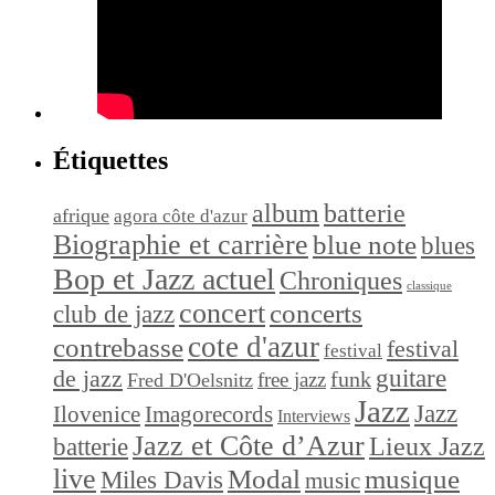
Étiquettes
album
batterie
afrique
agora côte d'azur
Biographie et carrière
blue note
blues
Bop et Jazz actuel
Chroniques
classique
concert
concerts
club de jazz
cote d'azur
contrebasse
festival
festival
de jazz
guitare
funk
free jazz
Fred D'Oelsnitz
Jazz
Jazz
Ilovenice
Imagorecords
Interviews
Jazz et Côte d’Azur
Lieux Jazz
batterie
live
Modal
musique
Miles Davis
music