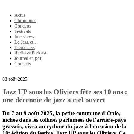
Actus
Chroniques
Concerts
Festivals
Interviews
Le Jazz et…
Lieux Jazz
Radio & Podcast
Journal en pdf
Contacts
03 août 2025
Jazz UP sous les Oliviers fête ses 10 ans :
une décennie de jazz à ciel ouvert
Du 7 au 9 août 2025
, la petite commune d’
Opio
,
nichée dans les collines parfumées de l’arrière-pays
grassois, vivra au rythme du jazz à l’occasion de la
10ᵉ édition du festival
Jazz UP sous les Oliviers
. Ce