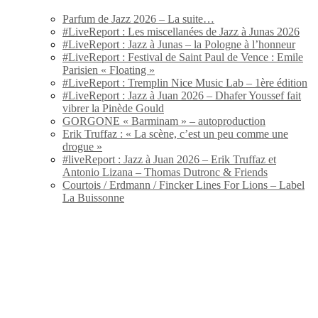
Parfum de Jazz 2026 – La suite…
#LiveReport : Les miscellanées de Jazz à Junas 2026
#LiveReport : Jazz à Junas – la Pologne à l’honneur
#LiveReport : Festival de Saint Paul de Vence : Emile
Parisien « Floating »
#LiveReport : Tremplin Nice Music Lab – 1ère édition
#LiveReport : Jazz à Juan 2026 – Dhafer Youssef fait
vibrer la Pinède Gould
GORGONE « Barminam » – autoproduction
Erik Truffaz : « La scène, c’est un peu comme une
drogue »
#liveReport : Jazz à Juan 2026 – Erik Truffaz et
Antonio Lizana – Thomas Dutronc & Friends
Courtois / Erdmann / Fincker Lines For Lions – Label
La Buissonne