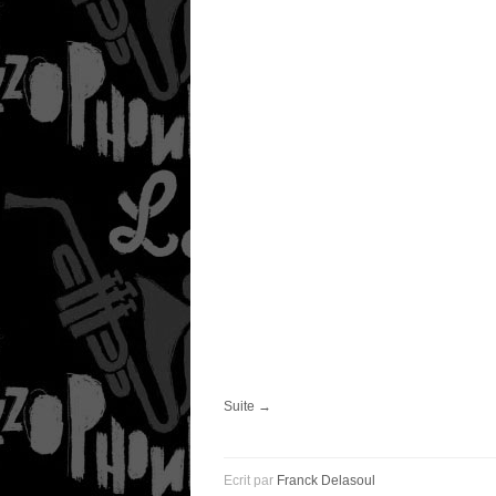
Suite →
Ecrit par
Franck Delasoul