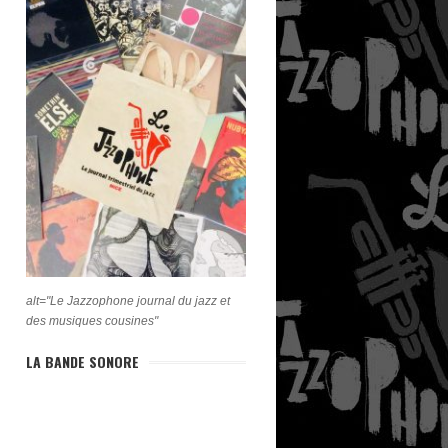
alt="Le Jazzophone journal du jazz et
des musiques cousines"
LA BANDE SONORE