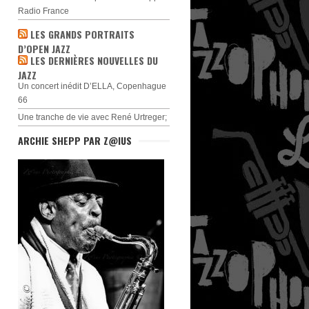
Radio France
LES GRANDS PORTRAITS
D’OPEN JAZZ
LES DERNIÈRES NOUVELLES DU
JAZZ
Un concert inédit D’ELLA, Copenhague
66
Une tranche de vie avec René Urtreger;
ARCHIE SHEPP PAR Z@IUS