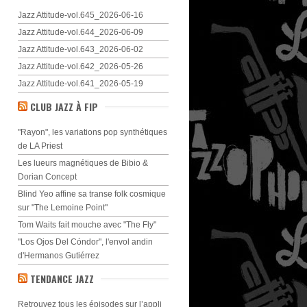
Jazz Attitude-vol.645_2026-06-16
Jazz Attitude-vol.644_2026-06-09
Jazz Attitude-vol.643_2026-06-02
Jazz Attitude-vol.642_2026-05-26
Jazz Attitude-vol.641_2026-05-19
CLUB JAZZ À FIP
"Rayon", les variations pop synthétiques
de LA Priest
Les lueurs magnétiques de Bibio &
Dorian Concept
Blind Yeo affine sa transe folk cosmique
sur "The Lemoine Point"
Tom Waits fait mouche avec "The Fly"
"Los Ojos Del Cóndor", l'envol andin
d'Hermanos Gutiérrez
TENDANCE JAZZ
Retrouvez tous les épisodes sur l’appli