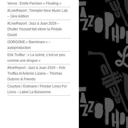
Vence : Emile Parisien « Floating »
#LiveReport : Tremplin Nice Music Lab
– 1ère édition
#LiveReport : Jazz à Juan 2026 –
Dhafer Youssef fait vibrer la Pinède
Gould
GORGONE « Barminam » –
autoproduction
Erik Truffaz : « La scène, c’est un peu
comme une drogue »
#liveReport : Jazz à Juan 2026 – Erik
Truffaz et Antonio Lizana – Thomas
Dutronc & Friends
Courtois / Erdmann / Fincker Lines For
Lions – Label La Buissonne