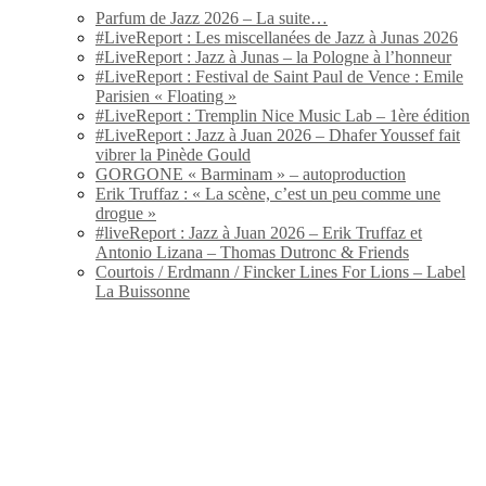
Parfum de Jazz 2026 – La suite…
#LiveReport : Les miscellanées de Jazz à Junas 2026
#LiveReport : Jazz à Junas – la Pologne à l’honneur
#LiveReport : Festival de Saint Paul de Vence : Emile
Parisien « Floating »
#LiveReport : Tremplin Nice Music Lab – 1ère édition
#LiveReport : Jazz à Juan 2026 – Dhafer Youssef fait
vibrer la Pinède Gould
GORGONE « Barminam » – autoproduction
Erik Truffaz : « La scène, c’est un peu comme une
drogue »
#liveReport : Jazz à Juan 2026 – Erik Truffaz et
Antonio Lizana – Thomas Dutronc & Friends
Courtois / Erdmann / Fincker Lines For Lions – Label
La Buissonne