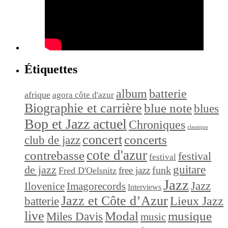
Étiquettes
album
batterie
afrique
agora côte d'azur
Biographie et carrière
blue note
blues
Bop et Jazz actuel
Chroniques
classique
concert
concerts
club de jazz
cote d'azur
contrebasse
festival
festival
de jazz
guitare
funk
free jazz
Fred D'Oelsnitz
Jazz
Jazz
Ilovenice
Imagorecords
Interviews
Jazz et Côte d’Azur
Lieux Jazz
batterie
live
Modal
musique
Miles Davis
music