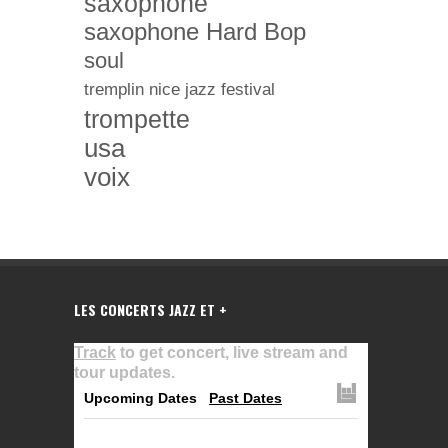
saxophone
saxophone Hard Bop
soul
tremplin nice jazz festival
trompette
usa
voix
LES CONCERTS JAZZ ET +
Track
to get concert, live stream and
tour updates.
Upcoming Dates
Past Dates