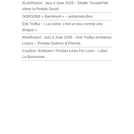
#LiveReport : Jazz à Juan 2026 – Dhafer Youssef fait
vibrer la Pinède Gould
GORGONE « Barminam » – autoproduction
Erik Truffaz : « La scène, c’est un peu comme une
drogue »
#liveReport : Jazz à Juan 2026 – Erik Truffaz et Antonio
Lizana – Thomas Dutronc & Friends
Courtois / Erdmann / Fincker Lines For Lions – Label
La Buissonne