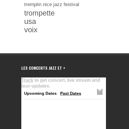
tremplin nice jazz festival
trompette
usa
voix
LES CONCERTS JAZZ ET +
Track
to get concert, live stream and
tour updates.
Upcoming Dates
Past Dates