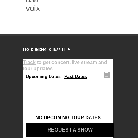
voix
LES CONCERTS JAZZ ET +
Track
to get concert, live stream and
tour updates.
Upcoming Dates
Past Dates
NO UPCOMING TOUR DATES
REQUEST A SHOW