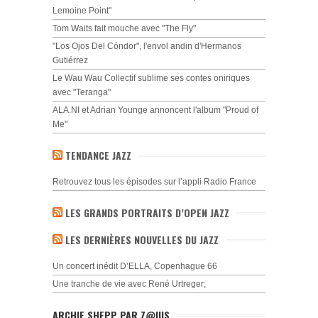
Lemoine Point"
Tom Waits fait mouche avec "The Fly"
"Los Ojos Del Cóndor", l'envol andin d'Hermanos
Gutiérrez
Le Wau Wau Collectif sublime ses contes oniriques
avec "Teranga"
ALA.NI et Adrian Younge annoncent l'album "Proud of
Me"
TENDANCE JAZZ
Retrouvez tous les épisodes sur l’appli Radio France
LES GRANDS PORTRAITS D’OPEN JAZZ
LES DERNIÈRES NOUVELLES DU JAZZ
Un concert inédit D’ELLA, Copenhague 66
Une tranche de vie avec René Urtreger;
ARCHIE SHEPP PAR Z@IUS