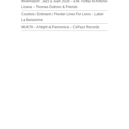
#liveReport : Jazz à Juan 2026 – Erik Truffaz et Antonio
Lizana – Thomas Dutronc & Friends
Courtois / Erdmann / Fincker Lines For Lions – Label
La Buissonne
MUKTA – A Night at Pannonica – CePazz Records