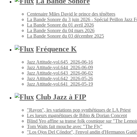
La Bande Sonore
Centenaire Miles David le prince des ténèbres
La Bande Sonore du 3 juin 2026 - Spécial Peillon Jazz Fe
La Bande Sonore du 01 avril 2026
La Bande Sonore du 04 mars 2026
La Bande Sonore du 03 décembre 2025
Fréquence K
Jazz Attitude-vol.645_2026-06-16
Jazz Attitude-vol.644_2026-06-09
Jazz Attitude-vol.643_2026-06-02
Jazz Attitude-vol.642_2026-05-26
Jazz Attitude-vol.641_2026-05-19
Club Jazz à FIP
"Rayon", les variations pop synthétiques de LA Priest
Les lueurs magnétiques de Bibio & Dorian Concept
Blind Yeo affine sa transe folk cosmique sur "The Lemoi
Tom Waits fait mouche avec "The Fly"
"Los Ojos Del Cóndor", l'envol andin d'Hermanos Gutié