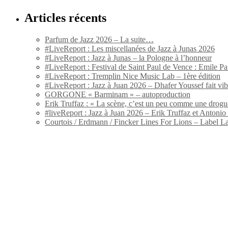
Articles récents
Parfum de Jazz 2026 – La suite…
#LiveReport : Les miscellanées de Jazz à Junas 2026
#LiveReport : Jazz à Junas – la Pologne à l’honneur
#LiveReport : Festival de Saint Paul de Vence : Emile Par
#LiveReport : Tremplin Nice Music Lab – 1ère édition
#LiveReport : Jazz à Juan 2026 – Dhafer Youssef fait vi
GORGONE « Barminam » – autoproduction
Erik Truffaz : « La scène, c’est un peu comme une drogu
#liveReport : Jazz à Juan 2026 – Erik Truffaz et Anton
Courtois / Erdmann / Fincker Lines For Lions – Label L