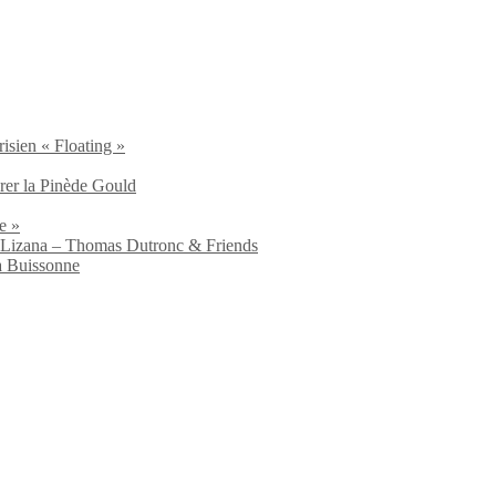
isien « Floating »
brer la Pinède Gould
e »
io Lizana – Thomas Dutronc & Friends
a Buissonne