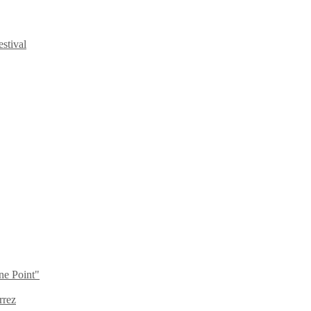
stival
ne Point"
rrez