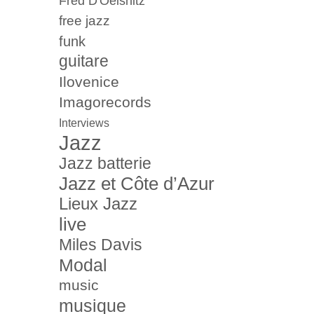
Fred D'Oelsnitz
free jazz
funk
guitare
Ilovenice
Imagorecords
Interviews
Jazz
Jazz batterie
Jazz et Côte d’Azur
Lieux Jazz
live
Miles Davis
Modal
music
musique