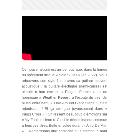
Ce nouvel album est un bel ouvrage, dans la lignée
du précédent disque « Solo Suites » (en 2022). Nous
retrouvons son style fluide avec sa guitare souvent
acoustique ; la guitare électrique (demi‑caisse) est
utilisée à bon escient. « Elegant People » est un
hommage à
Weather Report
, à l’écoute du titre. Un
blues entraînant, « Flair-Around Giant Steps », c’est
réjouissant ! Et ça swingue joyeusement dans «
Kings Cross » ! On ressent beaucoup d’émotions sur
« My Foolish Heart ». C’est le dénominateur commun
à tous ces titres. Belle envolée durant « Anjo De Mim
»… Remarquons une accroche plus électrique pour