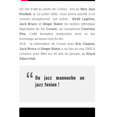
Un clin d’œil au jardin de Cimiez : lors du
Nice Jazz
Festival
, le 10 juillet 1986, nous avons assisté à un
concert exceptionnel. Sur scène :
Biréli Lagrène,
Jack Bruce
et
Ginger Baker
(la section rythmique
légendaire du trio
Cream
), au saxophone
Courtney
Pine
. Cette formation temporaire rend un bel
hommage au blues rock du trio.
(N.B. : la reformation de Cream avec
Eric Clapton,
Jack Bruce
et
Ginger Baker
a eu lieu en mai 2005 à
Londres, pour fêter les 40 ans du groupe, au
Royal
Albert Hall.
Du jazz manouche au
jazz fusion !