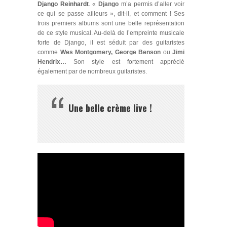
Django Reinhardt
.
«
Django
m’a permis d’aller voir
ce qui se passe ailleurs », dit-il, et comment ! Ses
trois premiers albums sont une belle représentation
de ce style musical. Au‑delà de l’empreinte musicale
forte de Django, il est séduit par des guitaristes
comme
Wes Montgomery, George Benson
ou
Jimi
Hendrix…
Son style est fortement apprécié
également par de nombreux guitaristes.
Une belle crème live !