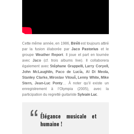
Cette même année, en 1986,
Biréli
est toujours attiré
par la fusion élaborée par
Jaco Pastorius
et le
groupe
Weather Report
. Il joue et part en tournée
avec
Jaco
(cf. trois albums live). Il collaborera
également avec
Stéphane Grappelli, Larry Coryell,
John McLaughlin, Paco de Lucía, Al Di Meola,
Stanley Clarke, Miroslav Vitouš, Lenny White, Mike
Stern, Jean‑Luc Ponty
… À noter qu’il existe un
enregistrement à l’Olympia (2005), avec la
participation du regretté guitariste
Sylvain Luc
.
Élégance musicale et
humaine !