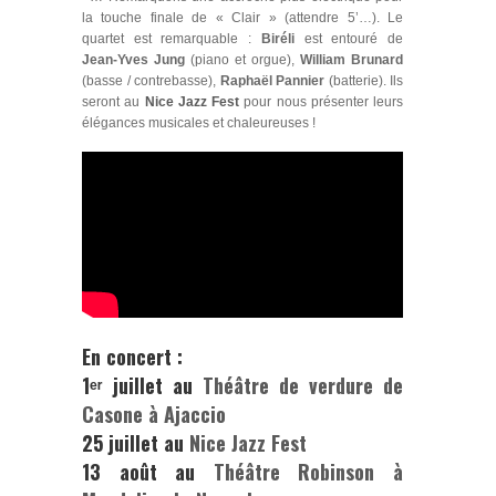
la touche finale de « Clair » (attendre 5’…). Le
quartet est remarquable :
Biréli
est entouré de
Jean‑Yves Jung
(piano et orgue),
William Brunard
(basse / contrebasse),
Raphaël Pannier
(batterie). Ils
seront au
Nice Jazz Fest
pour nous présenter leurs
élégances musicales et chaleureuses !
En concert :
1ᵉʳ juillet au
Théâtre de verdure de
Casone à
Ajaccio
25 juillet au
Nice Jazz Fest
13 août au
Théâtre Robinson à