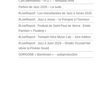
Cyril Benhamou – H.O.T. – Binaural Prod
Parfum de Jazz 2026 – La suite…
#LiveReport : Les miscellanées de Jazz à Junas 2026
#LiveReport : Jazz à Junas – la Pologne à l’honneur
#LiveReport : Festival de Saint Paul de Vence : Emile
Parisien « Floating »
#LiveReport : Tremplin Nice Music Lab – 1ère édition
#LiveReport : Jazz à Juan 2026 – Dhafer Youssef fait
vibrer la Pinède Gould
GORGONE « Barminam » – autoproduction