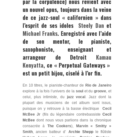
par la corpulence) nous revient avec
un nouvel opus, toujours dans la veine
de ce jazz-soul « californien » dans
l’esprit de ses idoles
Steely Dan
et
Michael Franks
. Enregistré avec l’aide
de son mentor, le pianiste,
saxophoniste, enseignant et
arrangeur de Detroit
Kamau
Kenyatta
, ce
« Perpetual Gateways
»
est un petit bijou, ciselé à l’or fin.
En 10 titres, le pianiste-chanteur de
Rio de Janeiro
explore à la fois l’univers de la
soul
et du
groove
, et
celui, plus intimiste, du
jazz vocal
. Jazz dont la
plupart des musiciens de cet album sont issus,
puisque on y retrouve à la basse électrique
Cecil
McBee Jr
(fils du légendaire contrebassiste
Cecil
McBee
dont nous vous parlions dans la chronique
consacrée à
The Cookers
),
Marvin « Smitty »
Smith
, ancien batteur d’
Archie Shepp
le flûtiste