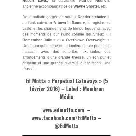
Hubert Laws
,
la claviériste
Patrice Rushen
,
ancienne accompagnatrice de
Wayne Shorter
,
etc.
De la ballade gorgée de
soul
« Reader’s choice »
au
funk
cuivré
« A town in flame »
, le registre est
vaste, et les changements de tempo fréquents, avec
des moments de pur swing comme les furieux
« I
Remember Julie »
et
« Overblown Overweight »
.
Un album qui amène de la lumière sur ce printemps
naissant, avec des sonorités luxuriantes, des
arrangements d’une grande finesse, un son pur et
cristallin et une grande diversité d’inspiration. Une
réussite.
Ed Motta
« Perpetual Gateways » (5
février 2016) –
Label :
Membran
Média
www.edmotta.com –
www.facebook.com/EdMotta –
@
EdMotta