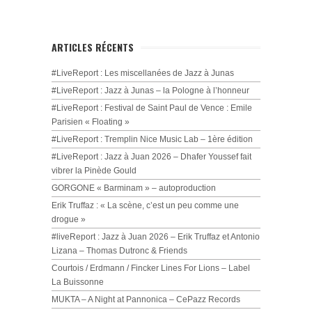
ARTICLES RÉCENTS
#LiveReport : Les miscellanées de Jazz à Junas
#LiveReport : Jazz à Junas – la Pologne à l’honneur
#LiveReport : Festival de Saint Paul de Vence : Emile
Parisien « Floating »
#LiveReport : Tremplin Nice Music Lab – 1ère édition
#LiveReport : Jazz à Juan 2026 – Dhafer Youssef fait
vibrer la Pinède Gould
GORGONE « Barminam » – autoproduction
Erik Truffaz : « La scène, c’est un peu comme une
drogue »
#liveReport : Jazz à Juan 2026 – Erik Truffaz et Antonio
Lizana – Thomas Dutronc & Friends
Courtois / Erdmann / Fincker Lines For Lions – Label
La Buissonne
MUKTA – A Night at Pannonica – CePazz Records