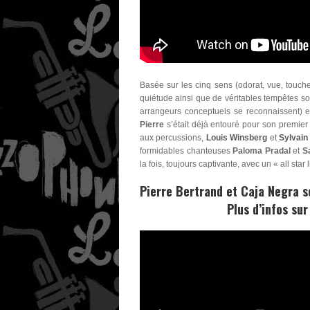
Basée sur les cinq sens (odorat, vue, touch
quiétude ainsi que de véritables tempêtes s
arrangeurs conceptuels se reconnaissent) e
Pierre
s’était déjà entouré pour son premier 
aux percussions,
Louis Winsberg
et
Sylvain
formidables chanteuses
Paloma Pradal
et
Sa
la fois, toujours captivante, avec un « all star
Pierre Bertrand
et
Caja Negra
s
Plus d’infos su