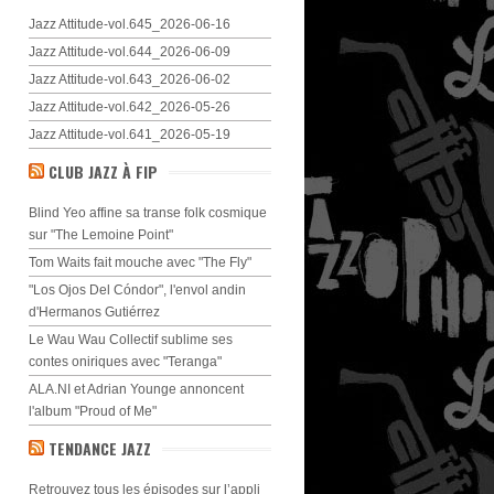
Jazz Attitude-vol.645_2026-06-16
Jazz Attitude-vol.644_2026-06-09
Jazz Attitude-vol.643_2026-06-02
Jazz Attitude-vol.642_2026-05-26
Jazz Attitude-vol.641_2026-05-19
CLUB JAZZ À FIP
Blind Yeo affine sa transe folk cosmique
sur "The Lemoine Point"
Tom Waits fait mouche avec "The Fly"
"Los Ojos Del Cóndor", l'envol andin
d'Hermanos Gutiérrez
Le Wau Wau Collectif sublime ses
contes oniriques avec "Teranga"
ALA.NI et Adrian Younge annoncent
l'album "Proud of Me"
TENDANCE JAZZ
Retrouvez tous les épisodes sur l’appli