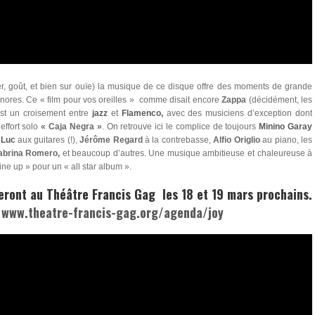
er, goût, et bien sur ouïe) la musique de ce disque offre des moments de grande
onores. Ce « film pour vos oreilles » comme disait encore
Zappa
(décidément, les
st un croisement entre
jazz
et
Flamenco,
avec des musiciens d’exception dont
effort solo
« Caja Negra »
.
On retrouve ici le complice de toujours
Minino Garay
 Luc
aux guitares (!),
Jérôme Regard
à la contrebasse,
Alfio Origlio
au piano, les
brina Romero,
et beaucoup d’autres. Une musique ambitieuse et chaleureuse à
 line up » pour un « all star album ».
eront au
Théâtre Francis Gag
les 18 et 19 mars prochains.
r
www.theatre-francis-gag.org/agenda/joy