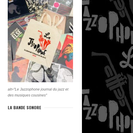
alt="Le Jazzophone journal du jazz et
des musiques cousines"
LA BANDE SONORE