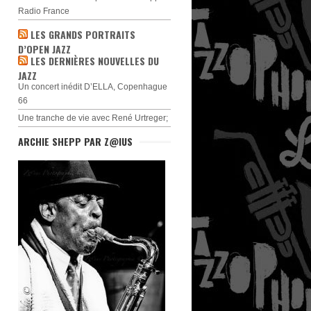
Radio France
LES GRANDS PORTRAITS
D’OPEN JAZZ
LES DERNIÈRES NOUVELLES DU
JAZZ
Un concert inédit D’ELLA, Copenhague
66
Une tranche de vie avec René Urtreger;
ARCHIE SHEPP PAR Z@IUS