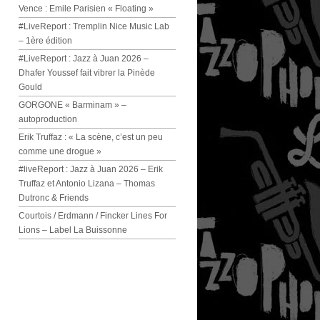
Vence : Emile Parisien « Floating »
#LiveReport : Tremplin Nice Music Lab
– 1ère édition
#LiveReport : Jazz à Juan 2026 –
Dhafer Youssef fait vibrer la Pinède
Gould
GORGONE « Barminam » –
autoproduction
Erik Truffaz : « La scène, c’est un peu
comme une drogue »
#liveReport : Jazz à Juan 2026 – Erik
Truffaz et Antonio Lizana – Thomas
Dutronc & Friends
Courtois / Erdmann / Fincker Lines For
Lions – Label La Buissonne