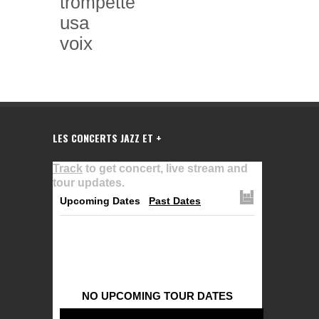
trompette
usa
voix
LES CONCERTS JAZZ ET +
Track
to get concert, live stream and
tour updates.
Upcoming Dates
Past Dates
NO UPCOMING TOUR DATES