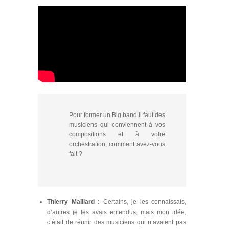
Pour former un Big band il faut des
musiciens qui conviennent à vos
compositions et à votre
orchestration, comment avez-vous
fait ?
Thierry Maillard
:
Certains, je les connaissais,
d’autres je les avais entendus, mais mon idée,
c’était de réunir des musiciens qui n’avaient pas