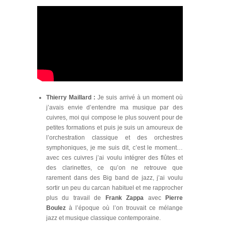
Thierry Maillard
:
Je suis arrivé à un moment où
j’avais envie d’entendre ma musique par des
cuivres, moi qui compose le plus souvent pour de
petites formations et puis je suis un amoureux de
l’orchestration classique et des orchestres
symphoniques, je me suis dit, c’est le moment…
avec ces cuivres j’ai voulu intégrer des flûtes et
des clarinettes, ce qu’on ne retrouve que
rarement dans des Big band de jazz, j’ai voulu
sortir un peu du carcan habituel et me rapprocher
plus du travail de
Frank Zappa
avec
Pierre
Boulez
à l’époque où l’on trouvait ce mélange
jazz et musique classique contemporaine.