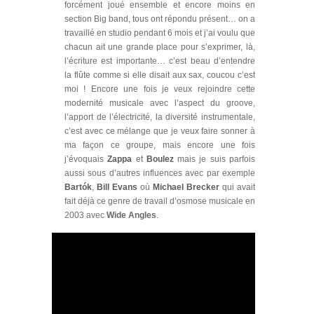
forcément joué ensemble et encore moins en
section Big band, tous ont répondu présent… on a
travaillé en studio pendant 6 mois et j’ai voulu que
chacun ait une grande place pour s’exprimer, là,
l’écriture est importante… c’est beau d’entendre
la flûte comme si elle disait aux sax, coucou c’est
moi ! Encore une fois je veux rejoindre cette
modernité musicale avec l’aspect du groove,
l’apport de l’électricité, la diversité instrumentale,
c’est avec ce mélange que je veux faire sonner à
ma façon ce groupe, mais encore une fois
j’évoquais
Zappa
et
Boulez
mais je suis parfois
aussi sous d’autres influences avec par exemple
Bartók
,
Bill Evans
où
Michael Brecker
qui avait
fait déjà ce genre de travail d’osmose musicale en
2003 avec
Wide Angles
.