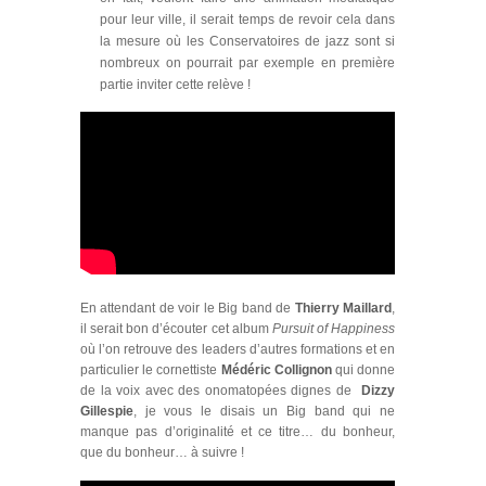
pour leur ville, il serait temps de revoir cela dans
la mesure où les Conservatoires de jazz sont si
nombreux on pourrait par exemple en première
partie inviter cette relève !
En attendant de voir le Big band de
Thierry Maillard
,
il serait bon d’écouter cet album
Pursuit of Happiness
où l’on retrouve des leaders d’autres formations et en
particulier le cornettiste
Médéric Collignon
qui donne
de la voix avec des onomatopées dignes de
Dizzy
Gillespie
, je vous le disais un Big band qui ne
manque pas d’originalité et ce titre… du bonheur,
que du bonheur… à suivre !