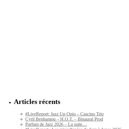
Articles récents
#LiveReport: Jazz Up Opio – Cascino Trio
Cyril Benhamou – H.O.T. – Binaural Prod
Parfum de Jazz 2026 – La suite…