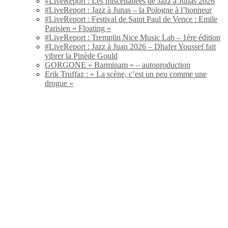
#LiveReport : Les miscellanées de Jazz à Junas 2026
#LiveReport : Jazz à Junas – la Pologne à l’honneur
#LiveReport : Festival de Saint Paul de Vence : Emile
Parisien « Floating »
#LiveReport : Tremplin Nice Music Lab – 1ère édition
#LiveReport : Jazz à Juan 2026 – Dhafer Youssef fait
vibrer la Pinède Gould
GORGONE « Barminam » – autoproduction
Erik Truffaz : « La scène, c’est un peu comme une
drogue »