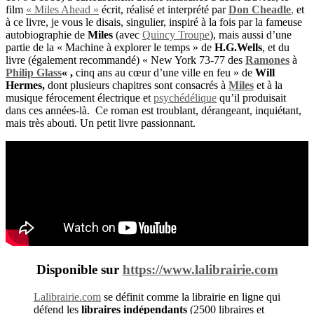
film
« Miles Ahead »
écrit, réalisé et interprété par
Don Cheadle
,
et
à ce livre, je vous le disais, singulier, inspiré à la fois par la fameuse
autobiographie de
Miles
(avec
Quincy Troupe
), mais aussi d’une
partie de la « Machine à explorer le temps » de
H.G.Wells
, et du
livre (également recommandé) « New York 73-77 des
Ramones
à
Philip Glass
« ,
cinq ans au cœur d’une ville en feu » de
Will
Hermes,
dont plusieurs chapitres sont consacrés à
Miles
et à la
musique férocement électrique et
psychédélique
qu’il produisait
dans ces années-là.
Ce roman est troublant, dérangeant, inquiétant,
mais très abouti. Un petit livre passionnant.
Disponible sur
https://www.lalibrairie.com
Lalibrairie.com
se définit comme la librairie en ligne qui
défend les
libraires indépendants
(2500 libraires et