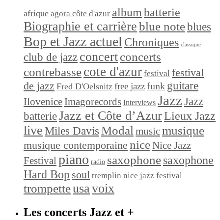
album
batterie
afrique
agora côte d'azur
Biographie et carrière
blue note
blues
Bop et Jazz actuel
Chroniques
classique
concert
concerts
club de jazz
cote d'azur
contrebasse
festival
festival
de jazz
guitare
funk
free jazz
Fred D'Oelsnitz
Jazz
Jazz
Ilovenice
Imagorecords
Interviews
Jazz et Côte d’Azur
Lieux Jazz
batterie
live
Modal
musique
Miles Davis
music
nice
musique contemporaine
Nice Jazz
piano
saxophone
saxophone
Festival
radio
Hard Bop
soul
tremplin nice jazz festival
trompette
usa
voix
Les concerts Jazz et +