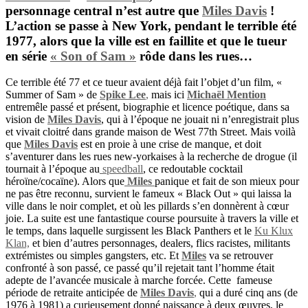
personnage central n’est autre que
Miles Davis
!
L’action se passe à New York, pendant le terrible été
1977, alors que la ville est en faillite et que le tueur
en série
« Son of Sam »
rôde dans les rues…
Ce terrible été 77 et ce tueur avaient déjà fait l’objet d’un film, «
Summer of Sam » de
Spike Lee
,
mais ici
Michaël Mention
entremêle passé et présent, biographie et licence poétique, dans sa
vision de
Miles Davis
, qui à l’époque ne jouait ni n’enregistrait plus
et vivait cloitré dans grande maison de West 77th Street. Mais voilà
que
Miles Davis
est en proie à une crise de manque, et doit
s’aventurer dans les rues new-yorkaises à la recherche de drogue (il
tournait à l’époque au
speedball
, ce redoutable cocktail
héroïne/cocaïne). Alors que
Miles
panique et fait de son mieux pour
ne pas être reconnu, survient le fameux « Black Out » qui laissa la
ville dans le noir complet, et où les pillards s’en donnèrent à cœur
joie. La suite est une fantastique course poursuite à travers la ville et
le temps, dans laquelle surgissent les Black Panthers et le
Ku Klux
Klan,
et bien d’autres personnages, dealers, flics racistes, militants
extrémistes ou simples gangsters, etc. Et
Miles
va se retrouver
confronté à son passé, ce passé qu’il rejetait tant l’homme était
adepte de l’avancée musicale à marche forcée. Cette
fameuse
période de retraite anticipée de
Miles Davis
,
qui a duré cinq ans (de
1976 à 1981) a curieusement donné naissance à deux œuvres, le