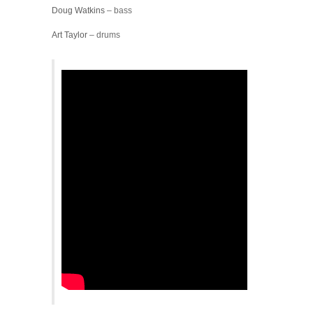
Doug Watkins
– bass
Art Taylor
– drums