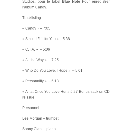
Studios, pour le label
Blue Note
Pour enregistrer
l’album Candy.
Tracklisting
« Candy » – 7:05
« Since I Fell for You » – 5:38
« C.T.A. » – 5:06
« All the Way » – 7:25
« Who Do You Love, I Hope » – 5:01
« Personality » – 6:13
« All at Once You Love Her » 5:27
Bonus track on CD
reissue
Personnel:
Lee Morgan
– trumpet
Sonny Clark
– piano