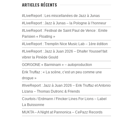
ARTICLES RÉCENTS
#LiveReport : Les miscellanées de Jazz à Junas
#LiveReport : Jazz à Junas – la Pologne à l’honneur
#LiveReport : Festival de Saint Paul de Vence : Emile
Parisien « Floating »
#LiveReport : Tremplin Nice Music Lab – 1ère édition
#LiveReport : Jazz à Juan 2026 – Dhafer Youssef fait
vibrer la Pinède Gould
GORGONE « Barminam » – autoproduction
Erik Truffaz : « La scène, c’est un peu comme une
drogue »
#liveReport : Jazz à Juan 2026 – Erik Truffaz et Antonio
Lizana – Thomas Dutronc & Friends
Courtois / Erdmann / Fincker Lines For Lions – Label
La Buissonne
MUKTA – A Night at Pannonica – CePazz Records