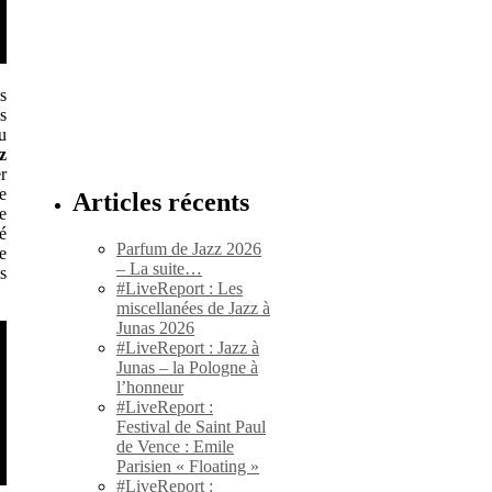
s
s
u
z
e
Articles récents
e
é
Parfum de Jazz 2026
e
– La suite…
s
#LiveReport : Les
miscellanées de Jazz à
Junas 2026
#LiveReport : Jazz à
Junas – la Pologne à
l’honneur
#LiveReport :
Festival de Saint Paul
de Vence : Emile
Parisien « Floating »
#LiveReport :