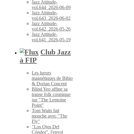
Jazz Attitude-
vol.644_2026-06-09
Jazz Attitude-
vol.643_2026-06-02
Jazz Attitude-
vol.642_2026-05-26
Jazz Attitude-
vol.641_2026-05-19
Club Jazz
à FIP
Les lueurs
magnétiques de Bibio
& Dorian Concept
Blind Yeo affine sa
transe folk cosmique
sur "The Lemoine
Point"
Tom Waits fait
mouche avec "The
Fly"
"Los Ojos Del
Cóndor", l'envol