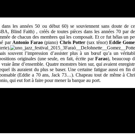
és dans les années 50 ou début 60) se souviennent sans doute de ce
A, Blind Faith) , créés de toutes pièces dans les années 70 par de
ommée de chacun des membres qui les composait. Et ce fut hélas un pe
nné par
Antonio Farao
(piano)
Chris Potter
(sax ténor)
Eddie Gome
erie).
mais souvent l’impression d’assister plus à un bœuf qu’a un véritabl
itions originales (une seule, en fait, écrite par
Farao
), beaucoup d
 vraie âme d’ensemble. Quatre monstres bien sur, qui avaient enregistr
uel ils auraient du plus se baser. Une certaine fatigue aussi en fin d
esponsable (Eddie a 70 ans, Jack 73…). Chapeau tout de même à Chri
onio, qui eut fort à faire pour mener la barque au port.