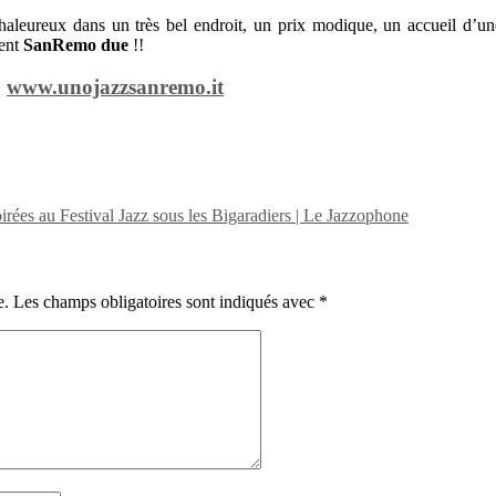
 chaleureux dans un très bel endroit, un prix modique, un accueil d’un
ment
SanRemo due
!!
www.unojazzsanremo.it
irées au Festival Jazz sous les Bigaradiers | Le Jazzophone
e.
Les champs obligatoires sont indiqués avec
*