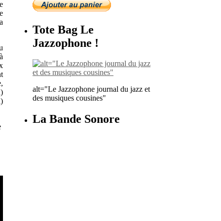
e
e
a
Tote Bag Le
Jazzophone !
u
à
x
t
,
alt="Le Jazzophone journal du jazz et
)
des musiques cousines"
)
La Bande Sonore
e