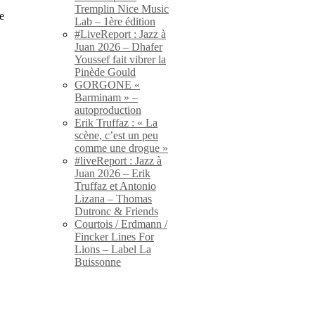
Tremplin Nice Music
e
Lab – 1ère édition
#LiveReport : Jazz à
Juan 2026 – Dhafer
Youssef fait vibrer la
Pinède Gould
GORGONE «
Barminam » –
autoproduction
Erik Truffaz : « La
scène, c’est un peu
comme une drogue »
#liveReport : Jazz à
Juan 2026 – Erik
Truffaz et Antonio
Lizana – Thomas
Dutronc & Friends
Courtois / Erdmann /
Fincker Lines For
Lions – Label La
Buissonne