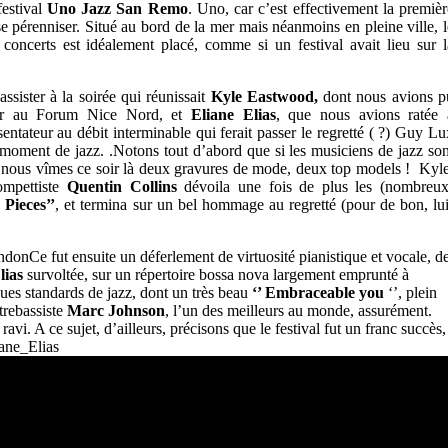
festival
Uno Jazz San Remo
. Uno, car c’est effectivement la premièr
e pérenniser. Situé au bord de la mer mais néanmoins en pleine ville, l
concerts est idéalement placé, comme si un festival avait lieu sur l
sister à la soirée qui réunissait
Kyle Eastwood,
dont nous avions p
nier au Forum Nice Nord, et
Eliane Elias
, que nous avions ratée 
entateur au débit interminable qui ferait passer le regretté ( ?) Guy Lu
moment de jazz. .Notons tout d’abord que si les musiciens de jazz son
, nous vîmes ce soir là deux gravures de mode, deux top models ! Kyle
ompettiste
Quentin Collins
dévoila une fois de plus les (nombreux
Pieces’’
, et termina sur un bel hommage au regretté (pour de bon, lui
Ce fut ensuite un déferlement de virtuosité pianistique et vocale, d
lias
survoltée, sur un répertoire bossa nova largement emprunté à
ues standards de jazz, dont un très beau
‘’ Embraceable you
‘’, plein
trebassiste
Marc Johnson
, l’un des meilleurs au monde, assurément.
avi. A ce sujet, d’ailleurs, précisons que le festival fut un franc succès,