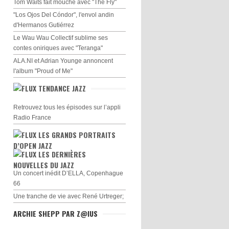
Tom Waits fait mouche avec "The Fly"
"Los Ojos Del Cóndor", l'envol andin
d'Hermanos Gutiérrez
Le Wau Wau Collectif sublime ses
contes oniriques avec "Teranga"
ALA.NI et Adrian Younge annoncent
l'album "Proud of Me"
TENDANCE JAZZ
Retrouvez tous les épisodes sur l’appli
Radio France
LES GRANDS PORTRAITS
D’OPEN JAZZ
LES DERNIÈRES
NOUVELLES DU JAZZ
Un concert inédit D’ELLA, Copenhague
66
Une tranche de vie avec René Urtreger;
ARCHIE SHEPP PAR Z@IUS