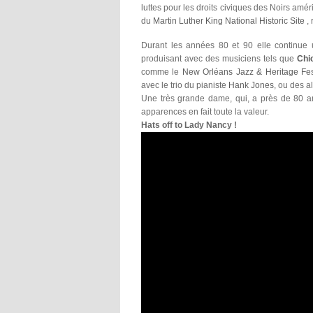
luttes pour les droits civiques des Noirs amér
du
Martin Luther King National Historic Site
,
Durant les années 80 et 90 elle continue 
produisant avec des musiciens tels que
Chi
comme le
New Orléans Jazz & Heritage Fes
avec le trio du pianiste
Hank Jones
, ou des a
Une très grande dame, qui, a près de 80 ans
apparences en fait toute la valeur.
Hats off to Lady Nancy !