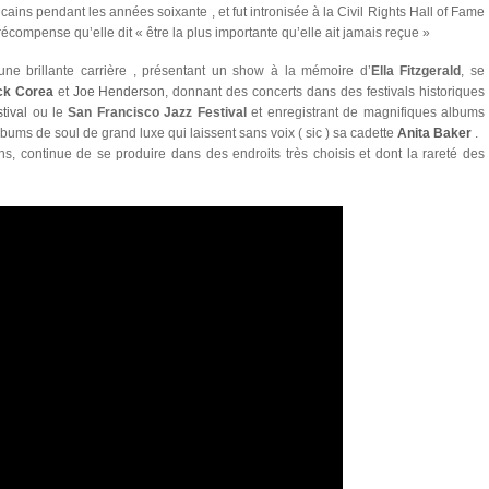
icains pendant les années soixante , et fut intronisée à la Civil Rights Hall of Fame
 récompense qu’elle dit « être la plus importante qu’elle ait jamais reçue »
une brillante carrière , présentant un show à la mémoire d’
Ella Fitzgerald
, se
ck Corea
et
Joe Henderson
, donnant des concerts dans des festivals historiques
tival
ou le
San Francisco Jazz Festival
et enregistrant de magnifiques albums
lbums de soul de grand luxe qui laissent sans voix ( sic ) sa cadette
Anita Baker
.
, continue de se produire dans des endroits très choisis et dont la rareté des