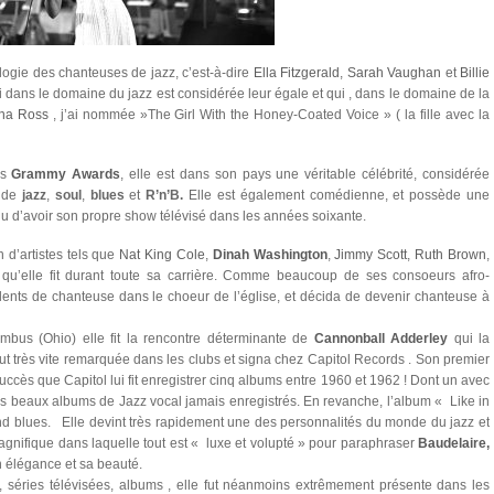
ilogie des chanteuses de jazz, c’est-à-dire
Ella Fitzgerald
,
Sarah Vaughan
et
Billie
dans le domaine du jazz est considérée leur égale et qui , dans le domaine de la
na Ross
, j’ai nommée »The Girl With the Honey-Coated Voice » ( la fille avec la
is
Grammy Awards
, elle est dans son pays une véritable célébrité, considérée
s de
jazz
,
soul
,
blues
et
R’n’B.
Elle est également comédienne, et possède une
lu d’avoir son propre show télévisé dans les années soixante.
 d’artistes tels que
Nat King Cole
,
Dinah Washington
,
Jimmy Scott
,
Ruth Brown
,
e qu’elle fit durant toute sa carrière. Comme beaucoup de ses consoeurs afro-
alents de chanteuse dans le choeur de l’église, et décida de devenir chanteuse à
lumbus (Ohio) elle fit la rencontre déterminante de
Cannonball Adderley
qui la
fut très vite remarquée dans les clubs et signa chez Capitol Records . Son premier
succès que Capitol lui fit enregistrer cinq albums entre 1960 et 1962 ! Dont un avec
us beaux albums de Jazz vocal jamais enregistrés. En revanche, l’album « Like in
 and blues. Elle devint très rapidement une des personnalités du monde du jazz et
agnifique dans laquelle tout est « luxe et volupté » pour paraphraser
Baudelaire,
n élégance et sa beauté.
s, séries télévisées, albums , elle fut néanmoins extrêmement présente dans les