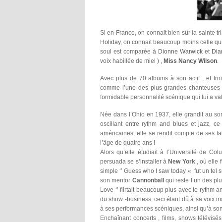
Si en France, on connait bien sûr la sainte tr
Holiday,
on connait beaucoup moins celle qui 
soul est comparée à
Dionne Warwick
et
Dia
voix habillée de miel ) ,
Miss Nancy Wilson
.
Avec plus de 70 albums à son actif , et tro
comme l’une des plus grandes chanteuse
formidable personnalité scénique qui lui a va
Née dans l’Ohio en 1937, elle grandit au son
oscillant entre rythm and blues et jazz, c
américaines, elle se rendit compte de ses t
l’âge de quatre ans !
Alors qu’elle étudiait à l’Université de Co
persuada se s’installer à
New York
, où elle 
simple ‘’ Guess who I saw today « fut un tel 
son mentor
Cannonball
qui reste l’un des pl
Love ‘’ flirtait beaucoup plus avec le rythm
du show -business, ceci étant dû à sa voix m
à ses performances scéniques, ainsi qu’à so
Enchaînant concerts , films, shows télévisé