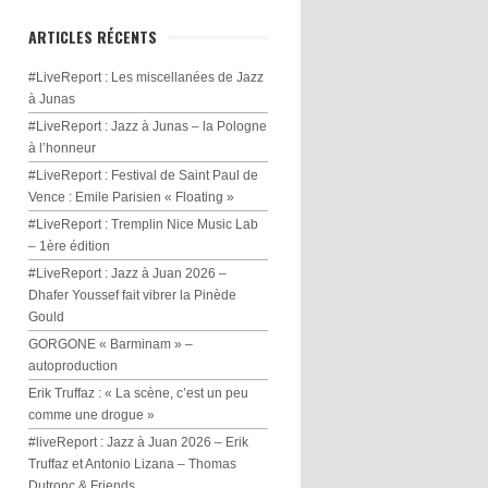
ARTICLES RÉCENTS
#LiveReport : Les miscellanées de Jazz
à Junas
#LiveReport : Jazz à Junas – la Pologne
à l’honneur
#LiveReport : Festival de Saint Paul de
Vence : Emile Parisien « Floating »
#LiveReport : Tremplin Nice Music Lab
– 1ère édition
#LiveReport : Jazz à Juan 2026 –
Dhafer Youssef fait vibrer la Pinède
Gould
GORGONE « Barminam » –
autoproduction
Erik Truffaz : « La scène, c’est un peu
comme une drogue »
#liveReport : Jazz à Juan 2026 – Erik
Truffaz et Antonio Lizana – Thomas
Dutronc & Friends