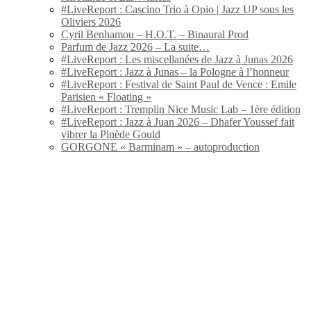
#LiveReport : Cascino Trio à Opio | Jazz UP sous les
Oliviers 2026
Cyril Benhamou – H.O.T. – Binaural Prod
Parfum de Jazz 2026 – La suite…
#LiveReport : Les miscellanées de Jazz à Junas 2026
#LiveReport : Jazz à Junas – la Pologne à l’honneur
#LiveReport : Festival de Saint Paul de Vence : Emile
Parisien « Floating »
#LiveReport : Tremplin Nice Music Lab – 1ère édition
#LiveReport : Jazz à Juan 2026 – Dhafer Youssef fait
vibrer la Pinède Gould
GORGONE « Barminam » – autoproduction