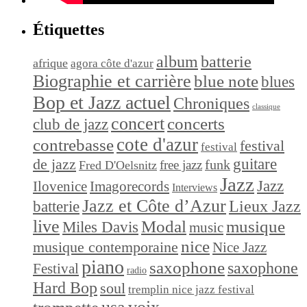
Étiquettes
album
batterie
afrique
agora côte d'azur
Biographie et carrière
blue note
blues
Bop et Jazz actuel
Chroniques
classique
concert
concerts
club de jazz
cote d'azur
contrebasse
festival
festival
de jazz
guitare
funk
free jazz
Fred D'Oelsnitz
Jazz
Jazz
Ilovenice
Imagorecords
Interviews
Jazz et Côte d’Azur
Lieux Jazz
batterie
live
Modal
musique
Miles Davis
music
nice
musique contemporaine
Nice Jazz
piano
saxophone
saxophone
Festival
radio
Hard Bop
soul
tremplin nice jazz festival