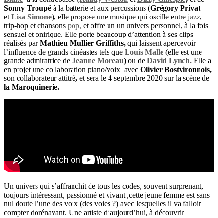
Sonny Troupé
à la batterie et aux percussions (
Grégory Privat
et
Lisa Simone
), elle propose une musique qui oscille entre
jazz
,
trip-hop et chansons
pop,
et offre un un univers personnel, à la fois
sensuel et onirique. Elle porte beaucoup d’attention à ses clips
réalisés par
Mathieu Mullier Griffiths,
qui laissent apercevoir
l’influence de grands cinéastes tels que
Louis Malle
(elle est une
grande admiratrice de
Jeanne Moreau
)
ou de
David Lynch.
Elle a
en projet une collaboration piano/voix avec
Olivier Bostvironnois,
son collaborateur attitré
,
et sera le 4 septembre 2020 sur la scène de
la Maroquinerie.
Un univers qui s’affranchit de tous les codes, souvent surprenant,
toujours intéressant, passionné et vivant ,cette jeune femme est sans
nul doute l’une des voix (des voies ?) avec lesquelles il va falloir
compter dorénavant.
Une artiste d’aujourd’hui, à découvrir