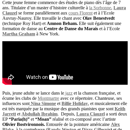
Cette jeune femme commence des études de piano dès l’âge de 7
ans. Titulaire d’un master d’histoire culturelle à
la Sorbonne
,
Laura
Clauzel
se forme parallèlement aux
cours Florent
et à l’Ecole
Auvray-Nauroy. Elle travaille le chant avec
Olav Benestvedt
(technique Roy Hart) et
Amnon Beham.
Elle suit également une
formation de danse au
Centre de Danse du Marais
et à l’Ecole
Martha Graham
à New York.
Puis, jeune adulte se lance dans le
jazz
et la chanson française, et
écume les clubs de
Montmartre
avec ce répertoire. Chanteuse, ses
influences sont
Nina Simone
et
Billie Holiday
, et musicalement elle
est très marquée par la musique des grands pianistes que sont
Keith
Jarrett
et
Abdullah Ibrahim
. Depuis,
Laura Clauzel
a sorti deux
EP
“Paria(h)”
et
“Moan”
réalisé et co-composé avec l’artiste
Olivier Bostvironnois.
Entourée de la pointure américaine
Alex
Blake
à la contrebasse
(Randy Weston
et
Dizzy Gillespie
)
et de