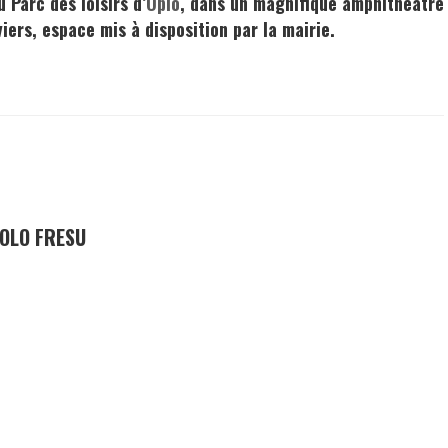
 Parc des loisirs d
’
Opio
, dans un magnifique
amphithéâtre
iers, espace mis à disposition par la mairie.
AOLO FRESU