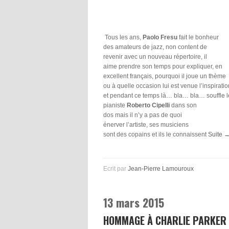
Tous les ans,
Paolo Fresu
fait le bonheur
des amateurs de jazz, non content de
revenir avec un nouveau répertoire, il
aime prendre son temps pour expliquer, en
excellent français, pourquoi il joue un thème
ou à quelle occasion lui est venue l’inspiratio
et pendant ce temps là… bla… bla… souffle l
pianiste
Roberto Cipelli
dans son
dos mais il n’y a pas de quoi
énerver l’artiste, ses musiciens
sont des copains et ils le connaissent
Suite 
Ecrit par
Jean-Pierre Lamouroux
13 mars 2015
HOMMAGE À CHARLIE PARKER 