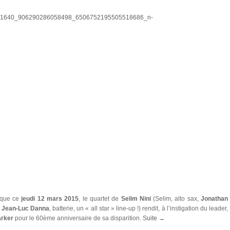
que ce
jeudi 12 mars 2015
, le quartet de
Selim Nini
(Selim, alto sax,
Jonathan
,
Jean-Luc Danna
, batterie, un « all star » line-up !) rendit, à l’instigation du leader,
arker
pour le 60ème anniversaire de sa disparition.
Suite →