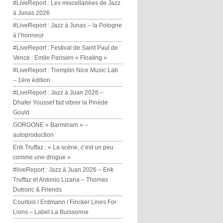
#LiveReport : Les miscellanées de Jazz
à Junas 2026
#LiveReport : Jazz à Junas – la Pologne
à l’honneur
#LiveReport : Festival de Saint Paul de
Vence : Emile Parisien « Floating »
#LiveReport : Tremplin Nice Music Lab
– 1ère édition
#LiveReport : Jazz à Juan 2026 –
Dhafer Youssef fait vibrer la Pinède
Gould
GORGONE « Barminam » –
autoproduction
Erik Truffaz : « La scène, c’est un peu
comme une drogue »
#liveReport : Jazz à Juan 2026 – Erik
Truffaz et Antonio Lizana – Thomas
Dutronc & Friends
Courtois / Erdmann / Fincker Lines For
Lions – Label La Buissonne