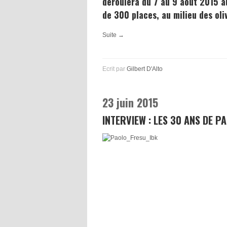
déroulera du
7 au 9 août
2015
au
de 300 places, au milieu des oliv
Suite →
Ecrit par
Gilbert D'Alto
23 juin 2015
INTERVIEW : LES 30 ANS DE P