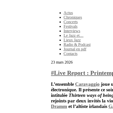
Actus
Chroniques
Concerts
Festivals
Interviews
Le Jazz et…
Lieux Jazz
Radio & Podcast
Journal en pdf
Contacts
23 mars 2026
#Live Report : Printem
L’ensemble
Caravaggio
joue u
électronique. Il présente ce s
intitulée
Thirteen ways of bein
rejoints par deux invités la vi
Dramm
et l’altiste irlandais
G