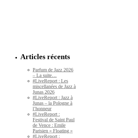
Articles récents
Parfum de Jazz 2026
– La suite…
#LiveReport : Les
miscellanées de Jazz à
Junas 2026
#LiveReport : Jazz à
Junas – la Pologne à
l’honneur
#LiveReport :
Festival de Saint Paul
de Vence : Emile
Parisien « Floating »
#LiveReport :