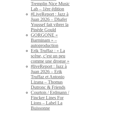
Tremplin Nice Music
Lab – 1ère édition
#LiveReport : Jazz à
Juan 2026 – Dhafer
Youssef fait vibrer la
Pinède Gould
GORGONE «
Barminam » –
autoproduction
Erik Truffaz : « La
scène, c’est un peu
comme une drogue »
#liveReport : Jazz à
Juan 2026 – Erik
Truffaz et Antonio
Lizana – Thomas
Dutronc & Friends
Courtois / Erdmann /
Fincker Lines For
Lions – Label La
Buissonne