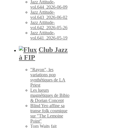
Jazz Attitude-
vol.644_2026-06-09
Jazz Attitude-
vol.643_2026-06-02
Jazz Attitude-
vol.642_2026-05-26
Jazz Attitude-
vol.641_2026-05-19
Club Jazz
à FIP
"Rayon", les
variations pop
synthétiques de LA
Priest
Les lueurs
magnétiques de Bibio
& Dorian Concept
Blind Yeo affine sa
transe folk cosmique
sur "The Lemoine
Point"
Tom Waits fait