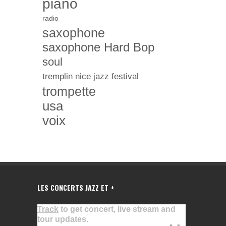
piano
radio
saxophone
saxophone Hard Bop
soul
tremplin nice jazz festival
trompette
usa
voix
LES CONCERTS JAZZ ET +
Track
to get concert, live stream and
tour updates.