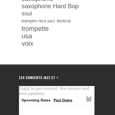
saxophone Hard Bop
soul
tremplin nice jazz festival
trompette
usa
voix
LES CONCERTS JAZZ ET +
Track
to get concert, live stream and
tour updates.
Upcoming Dates
Past Dates