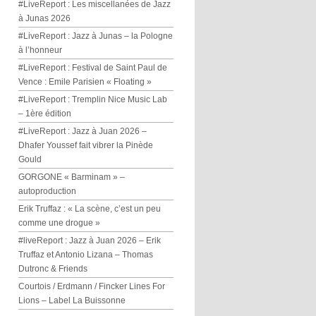
#LiveReport : Les miscellanées de Jazz
à Junas 2026
#LiveReport : Jazz à Junas – la Pologne
à l’honneur
#LiveReport : Festival de Saint Paul de
Vence : Emile Parisien « Floating »
#LiveReport : Tremplin Nice Music Lab
– 1ère édition
#LiveReport : Jazz à Juan 2026 –
Dhafer Youssef fait vibrer la Pinède
Gould
GORGONE « Barminam » –
autoproduction
Erik Truffaz : « La scène, c’est un peu
comme une drogue »
#liveReport : Jazz à Juan 2026 – Erik
Truffaz et Antonio Lizana – Thomas
Dutronc & Friends
Courtois / Erdmann / Fincker Lines For
Lions – Label La Buissonne