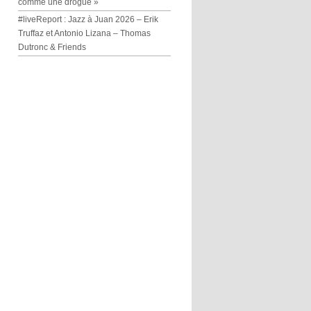
comme une drogue »
#liveReport : Jazz à Juan 2026 – Erik
Truffaz et Antonio Lizana – Thomas
Dutronc & Friends