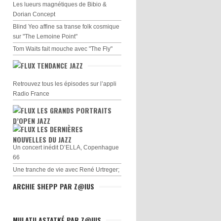
Les lueurs magnétiques de Bibio &
Dorian Concept
Blind Yeo affine sa transe folk cosmique
sur "The Lemoine Point"
Tom Waits fait mouche avec "The Fly"
TENDANCE JAZZ
Retrouvez tous les épisodes sur l’appli
Radio France
LES GRANDS PORTRAITS
D’OPEN JAZZ
LES DERNIÈRES
NOUVELLES DU JAZZ
Un concert inédit D’ELLA, Copenhague
66
Une tranche de vie avec René Urtreger;
ARCHIE SHEPP PAR Z@IUS
MULATU ASTATKÉ PAR Z@IUS