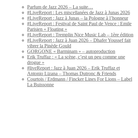
Parfum de Jazz 2026 – La suite…
#LiveReport : Les miscellanées de Jazz à Junas 2026
#LiveReport : Jazz à Junas – la Pologne à l’honneur
#LiveReport : Festival de Saint Paul de Vence : Emile
Parisien « Floating »
#LiveReport : Tremplin Nice Music Lab – 1ère édition
#LiveReport : Jazz à Juan 2026 – Dhafer Youssef fait
vibrer la Pinède Gould
GORGONE « Barminam » – autoproduction
Erik Truffaz : « La scène, c’est un peu comme une
drogue »
#liveReport : Jazz à Juan 2026 – Erik Truffaz et
Antonio Lizana – Thomas Dutronc & Friends
Courtois / Erdmann / Fincker Lines For Lions – Label
La Buissonne