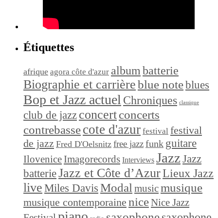
Étiquettes
album
batterie
afrique
agora côte d'azur
Biographie et carrière
blue note
blues
Bop et Jazz actuel
Chroniques
classique
concert
concerts
club de jazz
cote d'azur
contrebasse
festival
festival
de jazz
guitare
funk
free jazz
Fred D'Oelsnitz
Jazz
Jazz
Ilovenice
Imagorecords
Interviews
Jazz et Côte d’Azur
Lieux Jazz
batterie
live
Modal
musique
Miles Davis
music
nice
musique contemporaine
Nice Jazz
piano
saxophone
saxophone
Festival