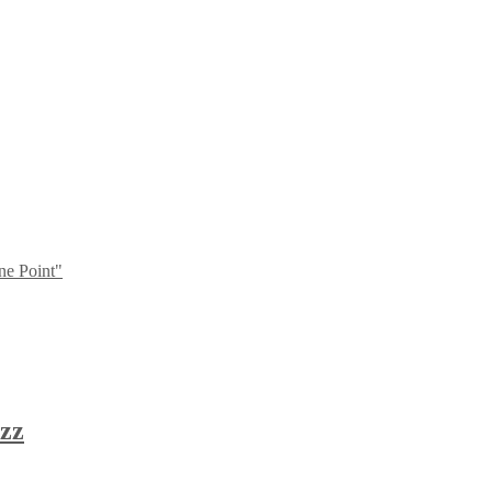
ne Point"
zz