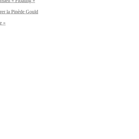
isien « Floating »
brer la Pinède Gould
e »