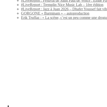
#LiveReport : Festival de Saint Paul de Vence : Emile Par
#LiveReport : Tremplin Nice Music Lab – 1ère édition
#LiveReport : Jazz à Juan 2026 – Dhafer Youssef fait vi
GORGONE « Barminam » – autoproduction
Erik Truffaz : « La scène, c’est un peu comme une drogu