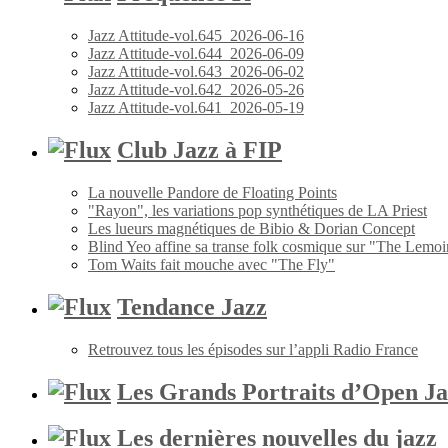
Jazz Attitude-vol.645_2026-06-16
Jazz Attitude-vol.644_2026-06-09
Jazz Attitude-vol.643_2026-06-02
Jazz Attitude-vol.642_2026-05-26
Jazz Attitude-vol.641_2026-05-19
Club Jazz à FIP
La nouvelle Pandore de Floating Points
"Rayon", les variations pop synthétiques de LA Priest
Les lueurs magnétiques de Bibio & Dorian Concept
Blind Yeo affine sa transe folk cosmique sur "The Lemoi
Tom Waits fait mouche avec "The Fly"
Tendance Jazz
Retrouvez tous les épisodes sur l’appli Radio France
Les Grands Portraits d’Open Ja
Les dernières nouvelles du jazz