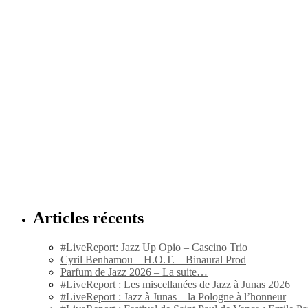
Articles récents
#LiveReport: Jazz Up Opio – Cascino Trio
Cyril Benhamou – H.O.T. – Binaural Prod
Parfum de Jazz 2026 – La suite…
#LiveReport : Les miscellanées de Jazz à Junas 2026
#LiveReport : Jazz à Junas – la Pologne à l’honneur