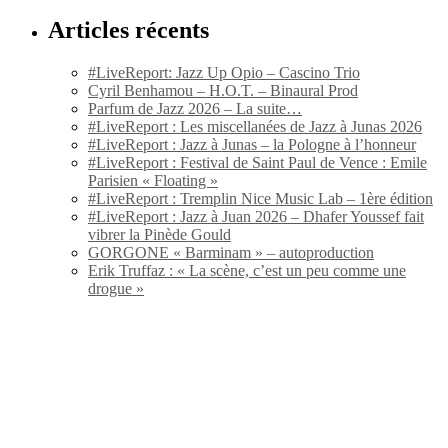
Articles récents
#LiveReport: Jazz Up Opio – Cascino Trio
Cyril Benhamou – H.O.T. – Binaural Prod
Parfum de Jazz 2026 – La suite…
#LiveReport : Les miscellanées de Jazz à Junas 2026
#LiveReport : Jazz à Junas – la Pologne à l’honneur
#LiveReport : Festival de Saint Paul de Vence : Emile
Parisien « Floating »
#LiveReport : Tremplin Nice Music Lab – 1ère édition
#LiveReport : Jazz à Juan 2026 – Dhafer Youssef fait
vibrer la Pinède Gould
GORGONE « Barminam » – autoproduction
Erik Truffaz : « La scène, c’est un peu comme une
drogue »