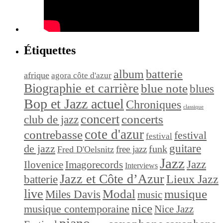
Étiquettes
album
batterie
afrique
agora côte d'azur
Biographie et carrière
blue note
blues
Bop et Jazz actuel
Chroniques
classique
concert
concerts
club de jazz
cote d'azur
contrebasse
festival
festival
de jazz
guitare
funk
free jazz
Fred D'Oelsnitz
Jazz
Jazz
Ilovenice
Imagorecords
Interviews
Jazz et Côte d’Azur
Lieux Jazz
batterie
live
Modal
musique
Miles Davis
music
nice
musique contemporaine
Nice Jazz