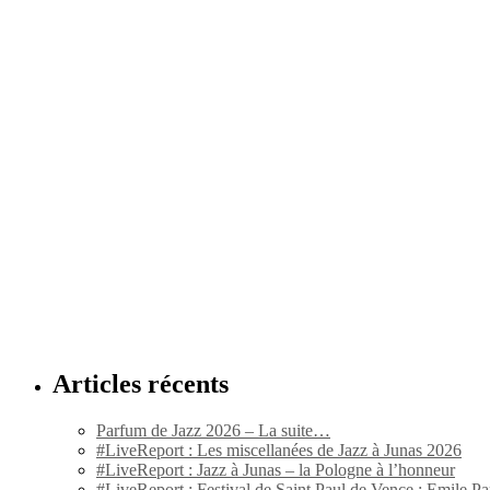
Articles récents
Parfum de Jazz 2026 – La suite…
#LiveReport : Les miscellanées de Jazz à Junas 2026
#LiveReport : Jazz à Junas – la Pologne à l’honneur
#LiveReport : Festival de Saint Paul de Vence : Emile Par