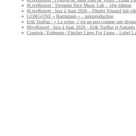
#LiveReport : Tremplin Nice Music Lab – 1ère édition
#LiveReport : Jazz à Juan 2026 – Dhafer Youssef fait vi
GORGONE « Barminam » – autoproduction
Erik Truffaz : « La scène, c’est un peu comme une drogu
#liveReport : Jazz à Juan 2026 – Erik Truffaz et Anton
Courtois / Erdmann / Fincker Lines For Lions – Label L