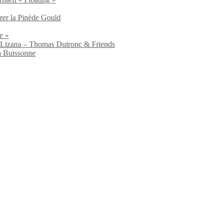
brer la Pinède Gould
e »
io Lizana – Thomas Dutronc & Friends
a Buissonne