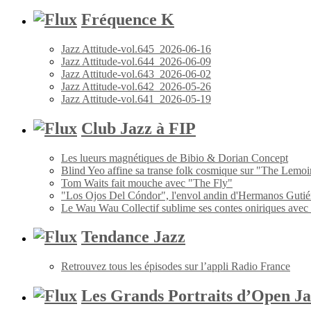
Fréquence K
Jazz Attitude-vol.645_2026-06-16
Jazz Attitude-vol.644_2026-06-09
Jazz Attitude-vol.643_2026-06-02
Jazz Attitude-vol.642_2026-05-26
Jazz Attitude-vol.641_2026-05-19
Club Jazz à FIP
Les lueurs magnétiques de Bibio & Dorian Concept
Blind Yeo affine sa transe folk cosmique sur "The Lemoi
Tom Waits fait mouche avec "The Fly"
"Los Ojos Del Cóndor", l'envol andin d'Hermanos Gutié
Le Wau Wau Collectif sublime ses contes oniriques avec
Tendance Jazz
Retrouvez tous les épisodes sur l’appli Radio France
Les Grands Portraits d’Open Ja