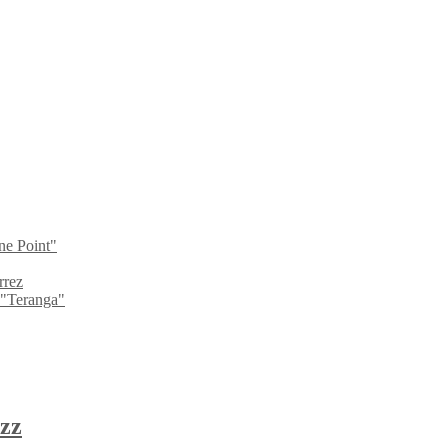
ne Point"
rrez
 "Teranga"
zz