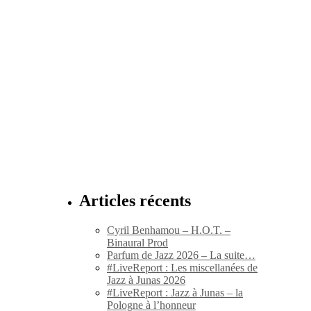
Articles récents
Cyril Benhamou – H.O.T. –
Binaural Prod
Parfum de Jazz 2026 – La suite…
#LiveReport : Les miscellanées de
Jazz à Junas 2026
#LiveReport : Jazz à Junas – la
Pologne à l’honneur