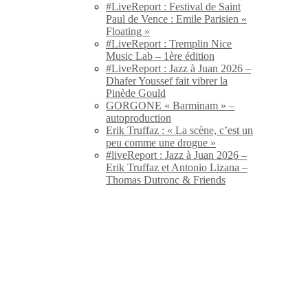
#LiveReport : Festival de Saint
Paul de Vence : Emile Parisien «
Floating »
#LiveReport : Tremplin Nice
Music Lab – 1ère édition
#LiveReport : Jazz à Juan 2026 –
Dhafer Youssef fait vibrer la
Pinède Gould
GORGONE « Barminam » –
autoproduction
Erik Truffaz : « La scène, c’est un
peu comme une drogue »
#liveReport : Jazz à Juan 2026 –
Erik Truffaz et Antonio Lizana –
Thomas Dutronc & Friends