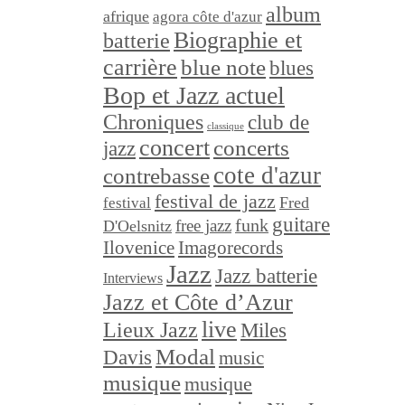
album
afrique
agora côte d'azur
Biographie et
batterie
carrière
blue note
blues
Bop et Jazz actuel
Chroniques
club de
classique
concert
concerts
jazz
cote d'azur
contrebasse
festival de jazz
festival
Fred
guitare
funk
free jazz
D'Oelsnitz
Ilovenice
Imagorecords
Jazz
Jazz batterie
Interviews
Jazz et Côte d’Azur
live
Lieux Jazz
Miles
Modal
Davis
music
musique
musique