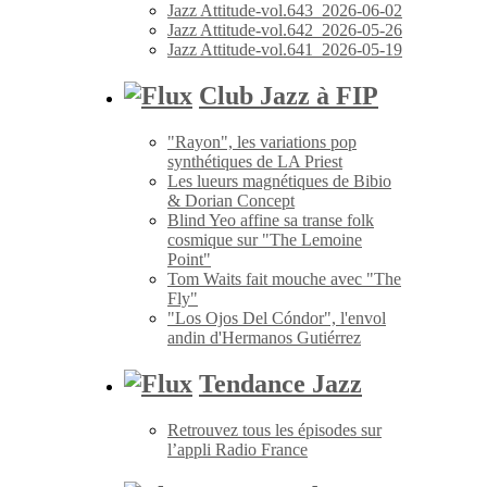
Jazz Attitude-vol.643_2026-06-02
Jazz Attitude-vol.642_2026-05-26
Jazz Attitude-vol.641_2026-05-19
Club Jazz à FIP
"Rayon", les variations pop
synthétiques de LA Priest
Les lueurs magnétiques de Bibio
& Dorian Concept
Blind Yeo affine sa transe folk
cosmique sur "The Lemoine
Point"
Tom Waits fait mouche avec "The
Fly"
"Los Ojos Del Cóndor", l'envol
andin d'Hermanos Gutiérrez
Tendance Jazz
Retrouvez tous les épisodes sur
l’appli Radio France