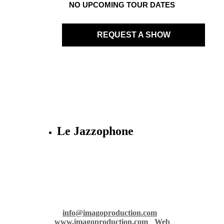
NO UPCOMING TOUR DATES
REQUEST A SHOW
Le Jazzophone
Imago records & production
36 rue Richelmi - 06300 Nice - France
info@imagoproduction.com
-
www.imagoproduction.com
-
Web