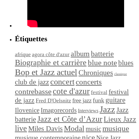
Étiquettes
album
batterie
afrique
agora côte d'azur
Biographie et carrière
blue note
blues
Bop et Jazz actuel
Chroniques
classique
concert
concerts
club de jazz
cote d'azur
contrebasse
festival
festival
de jazz
guitare
funk
free jazz
Fred D'Oelsnitz
Jazz
Jazz
Ilovenice
Imagorecords
Interviews
Jazz et Côte d’Azur
Lieux Jazz
batterie
live
Modal
musique
Miles Davis
music
nice
musique contemporaine
Nice Jazz