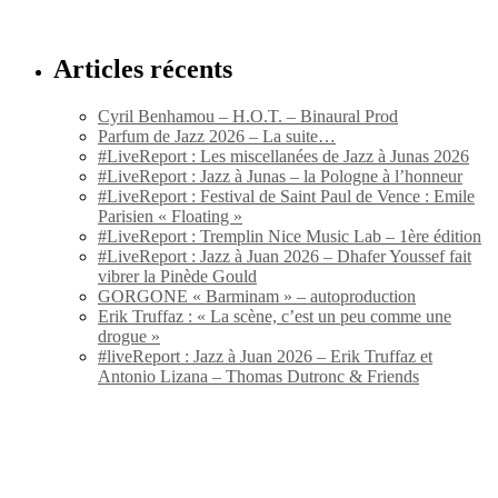
Articles récents
Cyril Benhamou – H.O.T. – Binaural Prod
Parfum de Jazz 2026 – La suite…
#LiveReport : Les miscellanées de Jazz à Junas 2026
#LiveReport : Jazz à Junas – la Pologne à l’honneur
#LiveReport : Festival de Saint Paul de Vence : Emile
Parisien « Floating »
#LiveReport : Tremplin Nice Music Lab – 1ère édition
#LiveReport : Jazz à Juan 2026 – Dhafer Youssef fait
vibrer la Pinède Gould
GORGONE « Barminam » – autoproduction
Erik Truffaz : « La scène, c’est un peu comme une
drogue »
#liveReport : Jazz à Juan 2026 – Erik Truffaz et
Antonio Lizana – Thomas Dutronc & Friends