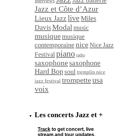
Jazz batterie
Interviews
Jazz et Côte d’Azur
live
Lieux Jazz
Miles
Modal
Davis
music
musique
musique
nice
contemporaine
Nice Jazz
piano
Festival
radio
saxophone
saxophone
Hard Bop
soul
tremplin nice
trompette
usa
jazz festival
voix
Les concerts Jazz et +
Track
to get concert, live
stream and tour updates.