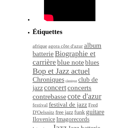
Étiquettes
album
afrique
agora côte d'azur
Biographie et
batterie
carrière
blue note
blues
Bop et Jazz actuel
Chroniques
club de
classique
concert
concerts
jazz
cote d'azur
contrebasse
festival de jazz
festival
Fred
guitare
funk
free jazz
D'Oelsnitz
Ilovenice
Imagorecords
Jazz