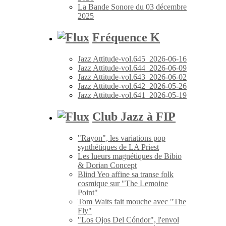
La Bande Sonore du 03 décembre
2025
Fréquence K
Jazz Attitude-vol.645_2026-06-16
Jazz Attitude-vol.644_2026-06-09
Jazz Attitude-vol.643_2026-06-02
Jazz Attitude-vol.642_2026-05-26
Jazz Attitude-vol.641_2026-05-19
Club Jazz à FIP
"Rayon", les variations pop
synthétiques de LA Priest
Les lueurs magnétiques de Bibio
& Dorian Concept
Blind Yeo affine sa transe folk
cosmique sur "The Lemoine
Point"
Tom Waits fait mouche avec "The
Fly"
"Los Ojos Del Cóndor", l'envol