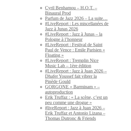
Cyril Benhamou – H.O.T. –
Binaural Prod
Parfum de Jazz 2026 – La suite…
#LiveReport : Les miscellanées de
Jazz à Junas 2026
#LiveReport : Jazz à Junas – la
Pologne à l’honneur
#LiveReport : Festival de Saint
Paul de Vence : Emile Parisien «
Floating »
#LiveReport : Tremplin Nice
Music Lab – 1ère édition
#LiveReport : Jazz à Juan 2026 –
Dhafer Youssef fait vibrer la
Pinède Gould
GORGONE « Barminam » –
autoproduction
Erik Truffaz : « La scène, c’est un
peu comme une drogue »
#liveReport : Jazz à Juan 2026 –
Erik Truffaz et Antonio Lizana –
Thomas Dutronc & Friends