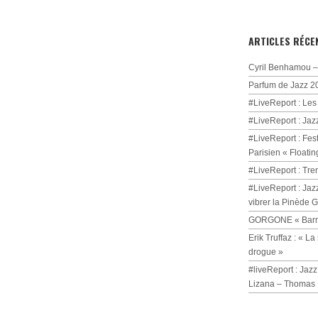
ARTICLES RÉCE
Cyril Benhamou – 
Parfum de Jazz 2
#LiveReport : Les
#LiveReport : Jaz
#LiveReport : Fest
Parisien « Floatin
#LiveReport : Tre
#LiveReport : Jaz
vibrer la Pinède 
GORGONE « Barmi
Erik Truffaz : « 
drogue »
#liveReport : Jazz
Lizana – Thomas 