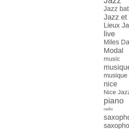
Jazz
Jazz bat
Jazz et
Lieux J
live
Miles Da
Modal
music
musiqu
musique 
nice
Nice Jazz
piano
radio
saxoph
saxopho