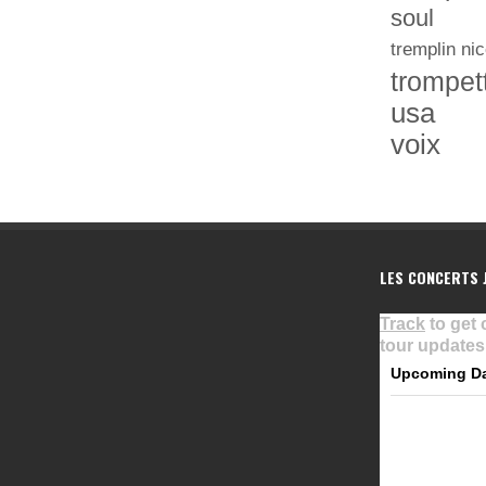
soul
tremplin nic
trompet
usa
voix
LES CONCERTS J
Track
to get 
tour updates
Upcoming D