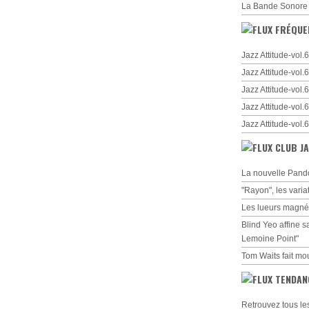
La Bande Sonore
FRÉQUE
Jazz Attitude-vol
Jazz Attitude-vol
Jazz Attitude-vol
Jazz Attitude-vol
Jazz Attitude-vol
CLUB JA
La nouvelle Pando
"Rayon", les varia
Les lueurs magné
Blind Yeo affine s
Lemoine Point"
Tom Waits fait mo
TENDAN
Retrouvez tous le