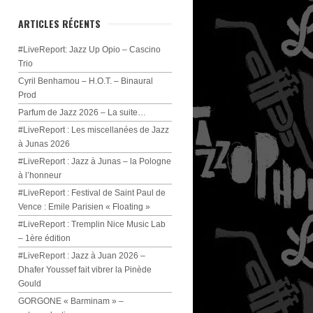
ARTICLES RÉCENTS
#LiveReport: Jazz Up Opio – Cascino
Trio
Cyril Benhamou – H.O.T. – Binaural
Prod
Parfum de Jazz 2026 – La suite…
#LiveReport : Les miscellanées de Jazz
à Junas 2026
#LiveReport : Jazz à Junas – la Pologne
à l’honneur
#LiveReport : Festival de Saint Paul de
Vence : Emile Parisien « Floating »
#LiveReport : Tremplin Nice Music Lab
– 1ère édition
#LiveReport : Jazz à Juan 2026 –
Dhafer Youssef fait vibrer la Pinède
Gould
GORGONE « Barminam » –