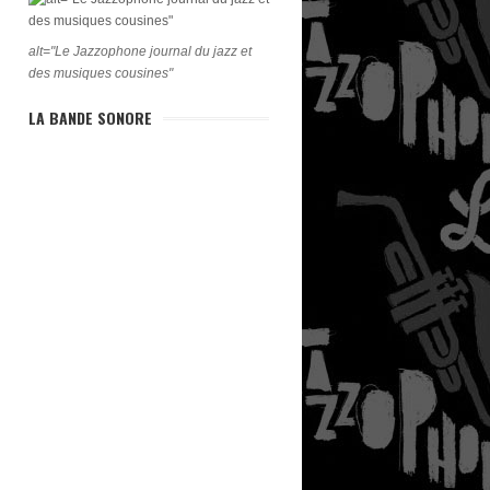
alt="Le Jazzophone journal du jazz et
des musiques cousines"
LA BANDE SONORE