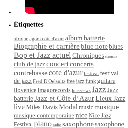
Étiquettes
album
batterie
afrique
agora côte d'azur
Biographie et carrière
blue note
blues
Bop et Jazz actuel
Chroniques
classique
concert
concerts
club de jazz
cote d'azur
contrebasse
festival
festival
de jazz
guitare
funk
free jazz
Fred D'Oelsnitz
Jazz
Jazz
Ilovenice
Imagorecords
Interviews
Jazz et Côte d’Azur
Lieux Jazz
batterie
live
Modal
musique
Miles Davis
music
nice
musique contemporaine
Nice Jazz
piano
saxophone
saxophone
Festival
radio