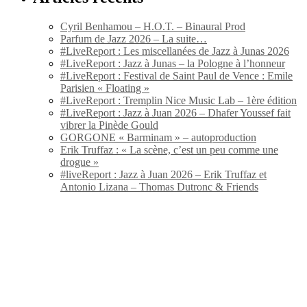
Cyril Benhamou – H.O.T. – Binaural Prod
Parfum de Jazz 2026 – La suite…
#LiveReport : Les miscellanées de Jazz à Junas 2026
#LiveReport : Jazz à Junas – la Pologne à l’honneur
#LiveReport : Festival de Saint Paul de Vence : Emile
Parisien « Floating »
#LiveReport : Tremplin Nice Music Lab – 1ère édition
#LiveReport : Jazz à Juan 2026 – Dhafer Youssef fait
vibrer la Pinède Gould
GORGONE « Barminam » – autoproduction
Erik Truffaz : « La scène, c’est un peu comme une
drogue »
#liveReport : Jazz à Juan 2026 – Erik Truffaz et
Antonio Lizana – Thomas Dutronc & Friends