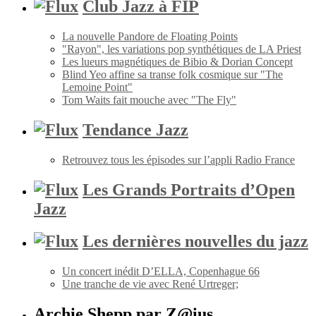
Club Jazz à FIP
La nouvelle Pandore de Floating Points
"Rayon", les variations pop synthétiques de LA Priest
Les lueurs magnétiques de Bibio & Dorian Concept
Blind Yeo affine sa transe folk cosmique sur "The
Lemoine Point"
Tom Waits fait mouche avec "The Fly"
Tendance Jazz
Retrouvez tous les épisodes sur l’appli Radio France
Les Grands Portraits d’Open
Jazz
Les dernières nouvelles du jazz
Un concert inédit D’ELLA, Copenhague 66
Une tranche de vie avec René Urtreger;
Archie Shepp par Z@ius