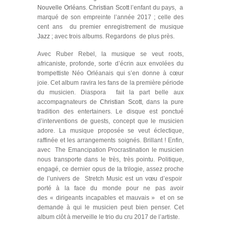
Nouvelle Orléans
.
Christian Scott
l’enfant du pays, a
marqué de son empreinte l’année 2017 ; celle des
cent ans du premier enregistrement de musique
Jazz
; avec trois albums. Regardons de plus près.
Avec
Ruber Rebel,
la musique se veut roots,
africaniste, profonde, sorte d’écrin aux envolées du
trompettiste Néo Orléanais qui s’en donne à cœur
joie. Cet album ravira les fans de la première période
du musicien.
Diaspora
fait la part belle aux
accompagnateurs de
Christian Scott
, dans la pure
tradition des entertainers. Le disque est ponctué
d’interventions de guests, concept que le musicien
adore. La musique proposée se veut éclectique,
raffinée et les arrangements soignés. Brillant ! Enfin,
avec
The Emancipation Procrastination
le musicien
nous transporte dans le très, très pointu. Politique,
engagé, ce dernier opus de la trilogie, assez proche
de l’univers de
Stretch Music
est un vœu d’espoir
porté à la face du monde pour ne pas avoir
des « dirigeants incapables et mauvais » et on se
demande à qui le musicien peut bien penser. Cet
album clôt à merveille le trio du cru 2017 de l’artiste.