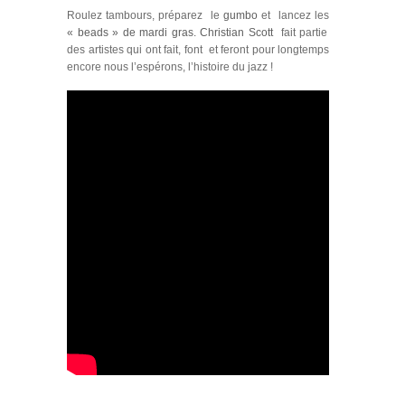
Roulez tambours, préparez le
gumbo
et lancez les
« beads » de mardi gras.
Christian Scott
fait partie
des artistes qui ont fait, font et feront pour longtemps
encore nous l’espérons, l’histoire du jazz !