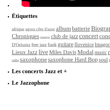
Étiquettes
Biograp
album
batterie
afrique
agora côte d'azur
concert
conc
Chroniques
club de jazz
classique
guitare
Ilovenice
Imagor
funk
free jazz
D'Oelsnitz
live
Modal
Lieux Jazz
Miles Davis
music
saxophone
saxophone Hard Bop
soul
radio
Les concerts Jazz et +
Le Jazzophone
Imag
36 rue Ri