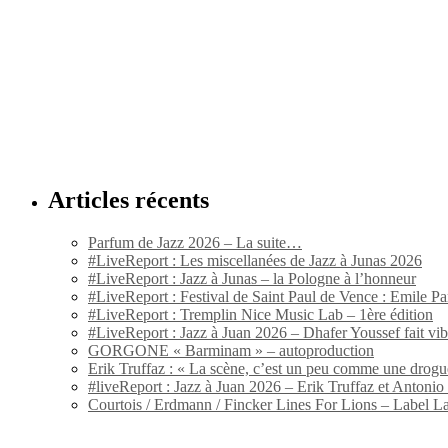
Articles récents
Parfum de Jazz 2026 – La suite…
#LiveReport : Les miscellanées de Jazz à Junas 2026
#LiveReport : Jazz à Junas – la Pologne à l’honneur
#LiveReport : Festival de Saint Paul de Vence : Emile Par
#LiveReport : Tremplin Nice Music Lab – 1ère édition
#LiveReport : Jazz à Juan 2026 – Dhafer Youssef fait vi
GORGONE « Barminam » – autoproduction
Erik Truffaz : « La scène, c’est un peu comme une drogu
#liveReport : Jazz à Juan 2026 – Erik Truffaz et Anton
Courtois / Erdmann / Fincker Lines For Lions – Label L