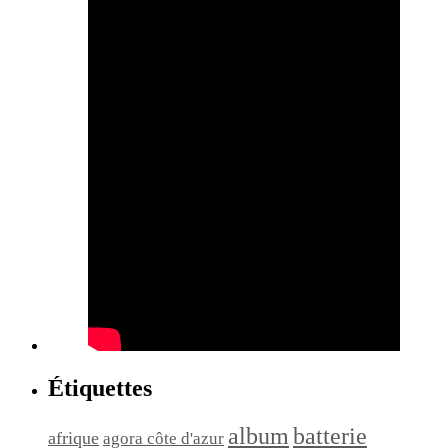
Étiquettes
album
batterie
afrique
agora côte d'azur