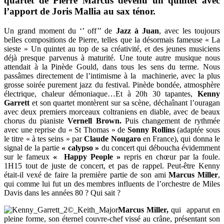
quartet de
Pierre Marcus
devenu un quintet avec
l’apport de
Joris Mallia
au sax ténor.
Un grand moment du ‘’ off’’ de
Jazz à Juan
, avec les toujours
belles compositions de Pierre, telles que la désormais fameuse « La
sieste » Un quintet au top de sa créativité, et des jeunes musiciens
déjà presque parvenus à maturité. Une toute autre musique nous
attendait à la Pinède Gould, dans tous les sens du terme. Nous
passâmes directement de l’intimisme à la machinerie, avec la plus
grosse soirée purement jazz du festival. Pinède bondée, atmosphère
électrique, chaleur démoniaque…Et à 20h 30 tapantes,
Kenny
Garrett
et son quartet montèrent sur sa scène, déchaînant l’ouragan
avec deux premiers morceaux coltraniens en diable, avec de beaux
chorus du pianiste
Vernell Brown.
Puis changement de rythmée
avec une reprise du « St Thomas » de
Sonny Rollins
(adaptée sous
le titre « à tes seins » par
Claude Nougaro
en France), qui donna le
signal de la partie
« calypso »
du concert qui déboucha évidemment
sur le fameux
« Happy People »
repris en chœur par la foule.
1H15 tout de juste de concert, et pas de rappel. Peut-être Kenny
était-il vexé de faire la première partie de son ami
Marcus Miller
,
qui comme lui fut un des membres influents de l’orchestre de Miles
Davis dans les années 80 ? Qui sait ?
Marcus Miller,
qui apparut en
pleine forme, son éternel couvre-chef vissé au crâne, présentant son