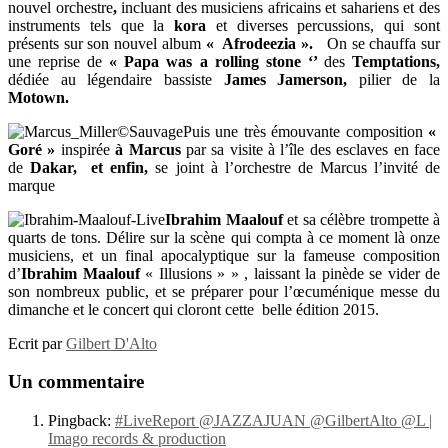
nouvel orchestre
,
incluant des musiciens africains et sahariens et des
instruments tels que la
kora
et diverses percussions, qui sont
présents sur son nouvel album
« Afrodeezia ».
On se chauffa sur
une reprise de
« Papa was a rolling stone ‘’
des
Temptations,
dédiée au légendaire bassiste
James Jamerson,
pilier de la
Motown.
Puis une très émouvante composition
«
Goré »
inspirée
à Marcus
par sa visite à l’île des esclaves en face
de
Dakar, et enfin,
se joint à l’orchestre de Marcus l’invité de
marque
Ibrahim Maalouf
et sa célèbre trompette à
quarts de tons. Délire sur la scène qui compta à ce moment là onze
musiciens, et un final apocalyptique sur la fameuse composition
d’
Ibrahim Maalouf
« Illusions » » , laissant la pinède se vider de
son nombreux public, et se préparer pour l’œcuménique messe du
dimanche et le concert qui cloront cette belle édition 2015.
Ecrit par
Gilbert D'Alto
Un commentaire
Pingback:
#‎LiveReport‬ @JAZZAJUAN @GilbertAlto @L |
Imago records & production