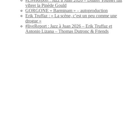
#LiveReport : Jazz à Juan 2026 – Dhafer Youssef fait
vibrer la Pinède Gould
GORGONE « Barminam » – autoproduction
Erik Truffaz : « La scène, c’est un peu comme une
drogue »
#liveReport : Jazz à Juan 2026 – Erik Truffaz et
Antonio Lizana – Thomas Dutronc & Friends