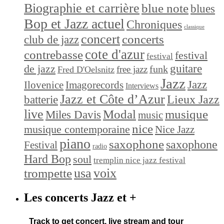
Biographie et carrière
blue note
blues
Bop et Jazz actuel
Chroniques
classique
concert
concerts
club de jazz
cote d'azur
contrebasse
festival
festival
de jazz
guitare
funk
free jazz
Fred D'Oelsnitz
Jazz
Jazz
Ilovenice
Imagorecords
Interviews
Jazz et Côte d’Azur
Lieux Jazz
batterie
live
Modal
musique
Miles Davis
music
nice
musique contemporaine
Nice Jazz
piano
saxophone
saxophone
Festival
radio
Hard Bop
soul
tremplin nice jazz festival
trompette
usa
voix
Les concerts Jazz et +
Track
to get concert, live stream and tour