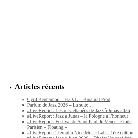
Articles récents
Cyril Benhamou – H.O.T. – Binaural Prod
Parfum de Jazz 2026 – La suite…
#LiveReport : Les miscellanées de Jazz à Junas 2026
#LiveReport : Jazz à Junas – la Pologne à l’honneur
#LiveReport : Festival de Saint Paul de Vence : Emile
Parisien « Floating »
#LiveReport : Tremplin Nice Music Lab – 1ère édition