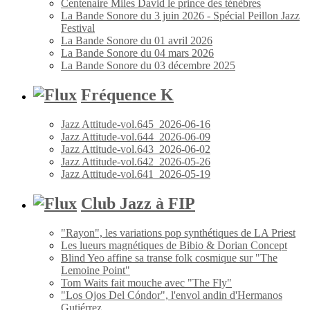
Centenaire Miles David le prince des ténèbres
La Bande Sonore du 3 juin 2026 - Spécial Peillon Jazz
Festival
La Bande Sonore du 01 avril 2026
La Bande Sonore du 04 mars 2026
La Bande Sonore du 03 décembre 2025
Fréquence K
Jazz Attitude-vol.645_2026-06-16
Jazz Attitude-vol.644_2026-06-09
Jazz Attitude-vol.643_2026-06-02
Jazz Attitude-vol.642_2026-05-26
Jazz Attitude-vol.641_2026-05-19
Club Jazz à FIP
"Rayon", les variations pop synthétiques de LA Priest
Les lueurs magnétiques de Bibio & Dorian Concept
Blind Yeo affine sa transe folk cosmique sur "The
Lemoine Point"
Tom Waits fait mouche avec "The Fly"
"Los Ojos Del Cóndor", l'envol andin d'Hermanos
Gutiérrez