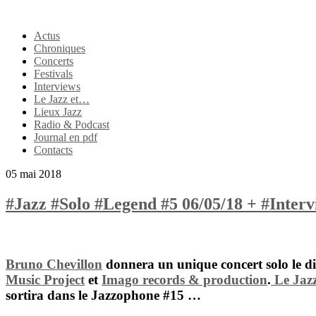
Actus
Chroniques
Concerts
Festivals
Interviews
Le Jazz et…
Lieux Jazz
Radio & Podcast
Journal en pdf
Contacts
05 mai 2018
#Jazz #Solo #Legend #5 06/05/18 + #Inter
Bruno Chevillon
donnera un unique concert solo le d
Music Project
et
Imago records & production
.
Le Jaz
sortira dans le
Jazzophone #15
…