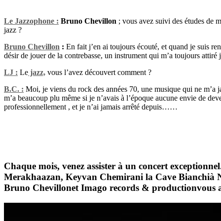
Le Jazzophone :
Bruno Chevillon
; vous avez suivi des études de m
jazz ?
Bruno Chevillon
:
En fait j’en ai toujours écouté, et quand je suis re
désir de jouer de la contrebasse, un instrument qui m’a toujours attiré 
LJ :
Le
jazz,
vous l’avez découvert comment ?
B.C. :
Moi, je viens du rock des années 70, une musique qui ne m’a jama
m’a beaucoup plu même si je n’avais à l’époque aucune envie de deveni
professionnellement , et je n’ai jamais arrêté depuis……
Chaque mois, venez assister à un concert exceptionnel
Merakhaazan, Keyvan Chemirani
la
Cave Bianchi
à 
Bruno Chevillon
et
Imago records & production
vous a