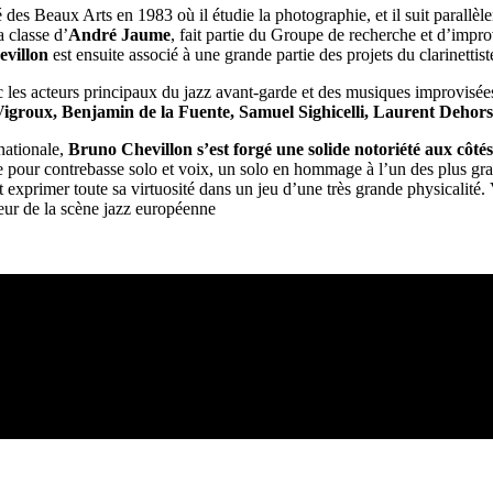
 des Beaux Arts en 1983 où il étudie la photographie, et il suit parall
a classe d’
André Jaume
, fait partie du Groupe de recherche et d’impr
evillon
est ensuite associé à une grande partie des projets du clarinettist
ec les acteurs principaux du jazz avant-garde et des musiques improvisée
Vigroux, Benjamin de la Fuente, Samuel Sighicelli, Laurent Dehors
nationale,
Bruno Chevillon s’est forgé une solide notoriété aux côt
ce pour contrebasse solo et voix, un solo en hommage à l’un des plus gra
 exprimer toute sa virtuosité dans un jeu d’une très grande physicalité.
eur de la scène jazz européenne