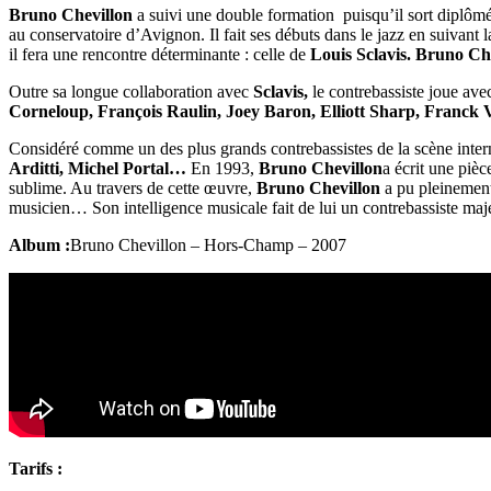
Bruno Chevillon
a suivi une double formation puisqu’il sort diplômé
au conservatoire d’Avignon. Il fait ses débuts dans le jazz en suivant l
il fera une rencontre déterminante : celle de
Louis Sclavis. Bruno Ch
Outre sa longue collaboration avec
S
clavis,
le contrebassiste joue av
Corneloup, François Raulin, Joey Baron, Elliott Sharp, Franck 
Considéré comme un des plus grands contrebassistes de la scène inter
Arditti, Michel Portal…
En 1993,
Bruno Chevillon
a écrit une piè
sublime. Au travers de cette œuvre,
Bruno Chevillon
a pu pleinement
musicien… Son intelligence musicale fait de lui un contrebassiste maj
Album :
Bruno Chevillon – Hors-Champ – 2007
Tarifs :