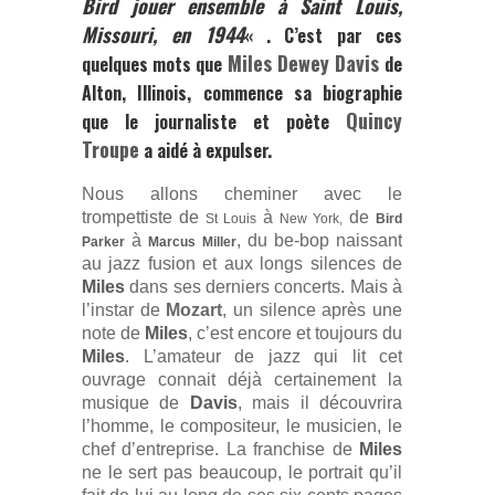
Bird jouer ensemble à Saint Louis,
Missouri, en 1944
« . C’est par ces
Miles Dewey Davis
quelques mots que
de
Alton, Illinois, commence sa biographie
Quincy
que le journaliste et poète
Troupe
a aidé à expulser.
Nous allons cheminer avec le
trompettiste de
à
de
St Louis
New York,
Bird
à
, du be-bop naissant
Parker
Marcus Miller
au jazz fusion et aux longs silences de
Miles
dans ses derniers concerts. Mais à
l’instar de
Mozart
, un silence après une
note de
Miles
, c’est encore et toujours du
Miles
. L’amateur de jazz qui lit cet
ouvrage connait déjà certainement la
musique de
Davis
, mais il découvrira
l’homme, le compositeur, le musicien, le
chef d’entreprise. La franchise de
Miles
ne le sert pas beaucoup, le portrait qu’il