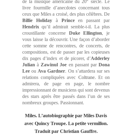
de la musique américaine du 20
siècle. Le
livre fourmille d’anecdotes concernant tous
ceux que Miles a croisé, des plus célèbres. De
Billie Holiday
à
Prince
en passant par
Hendrix
qu’il admirait semble-t-il. La plus
croustillante concerne
Duke Ellington
,
je
vous laisse la découvrir. Une façon d’aborder
cette somme de rencontres, de concerts, de
compositions, est de passer par les copieuses
dix pages d’index et de picorer, d’
Adderley
Julian
à
Zawinul Joe
en passant par
Dona
Lee
ou
Ava Gardner
. On s’attardera sur ses
relations compliquées avec
Coltrane.
Et on
admirera, de page en page, le nombre
impressionnant de musiciens qui sont devenus
des stars après être passés dans l’un de ses
nombreux groupes. Passionnant.
Miles. L’autobiographie par Miles Davis
avec Quincy Troupe.
La petite vermillon.
Traduit par Christian Gauffre.