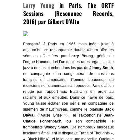
Larry Young
in Paris. The ORTF
Sessions (Resonance Records,
2016) par Gilbert D’Alto
Enregistré à Paris en 1965 mais inédit jusqu’à
aujourd’hui ce remarquable double album offre les
séances effectuées par
Larry Young
, génie de
l’
orgue Hammond
et l’un des des rares organistes de
jazz à ne pas marcher dans les pas de
Jimmy Smith
,
en compagnie d’un conglomérat de musiciens
français et américains. Comme beaucoup de
musiciens noirs américains à l’époque , Paris était un
refuge par rapport aux Etats-Unis en proie au
racisme et aux émeutes. Dans ce havre de paix,
Young laisse éclater son génie en compagnie de
sidemen de haut niveau, comme le pianiste
Jack
Diéval,
(«Valse Grise »), le saxophoniste
Jean-
Claude Fohrenbach
, ou son compatriote le
trompettiste
Woody Shaw
. De nombreux morceaux
fascinants émaillent le disque (« Trane of Thoughts »,
« Black Nile ») et le tout est une merveille. Quelque