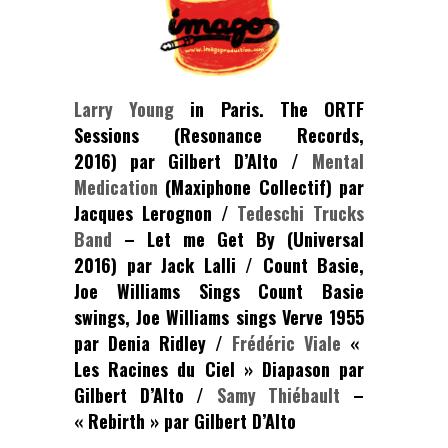
Larry Young
in Paris. The ORTF
Sessions (Resonance Records,
2016) par Gilbert D’Alto /
Mental
Medication
(Maxiphone Collectif) par
Jacques Lerognon /
Tedeschi Trucks
Band
– Let me Get By (Universal
2016) par Jack Lalli /
Count Basie,
Joe Williams Sings
Count Basie
swings, Joe Williams sings Verve 1955
par
Denia Ridley
/
Frédéric Viale
«
Les Racines du Ciel » Diapason par
Gilbert D’Alto /
Samy Thiébault
–
« Rebirth » par Gilbert D’Alto