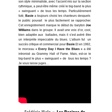
son style minimaliste, avec l’accent mis sur la section
rythmique, a peut-être même créé le big-band le plus
« swinguant » de tous les temps. Particulièrement
futé,
Basie
a toujours choisi les chanteurs desquels
le public pouvait le plus facilement se rapprocher.
Cet enregistrement marque le début du baryton
Joe
Williams
dans le groupe. Il avait une voix d’or, cool,
bien adaptée aux ballades, mais il s’est avéré être
un interprète impeccable du blues. L’album fut un
succès critique et commercial pour
Basie
.Et en 1992,
le morceau
« Every Day I Have the Blues »
a été
intronisé au
Grammy Hall of Fame.
Mais, est-ce le
big-band le plus « swinguant » de tous les temps ?
Je vous laisse juges…
Frédéric Viale
« Les Racines du