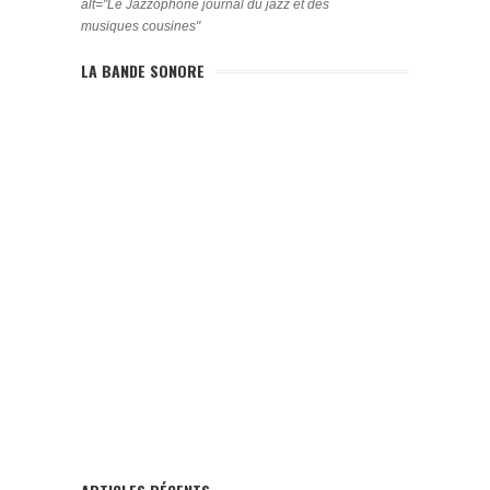
alt="Le Jazzophone journal du jazz et des
musiques cousines"
LA BANDE SONORE