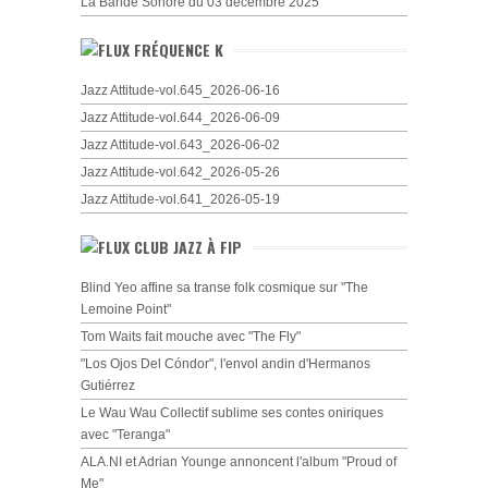
La Bande Sonore du 03 décembre 2025
FRÉQUENCE K
Jazz Attitude-vol.645_2026-06-16
Jazz Attitude-vol.644_2026-06-09
Jazz Attitude-vol.643_2026-06-02
Jazz Attitude-vol.642_2026-05-26
Jazz Attitude-vol.641_2026-05-19
CLUB JAZZ À FIP
Blind Yeo affine sa transe folk cosmique sur "The
Lemoine Point"
Tom Waits fait mouche avec "The Fly"
"Los Ojos Del Cóndor", l'envol andin d'Hermanos
Gutiérrez
Le Wau Wau Collectif sublime ses contes oniriques
avec "Teranga"
ALA.NI et Adrian Younge annoncent l'album "Proud of
Me"