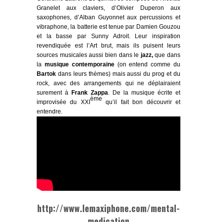
Granelet
aux claviers, d’
Olivier Duperon
aux
saxophones, d’
Alban Guyonnet
aux percussions et
vibraphone, la batterie est tenue par
Damien Gouzou
et la basse par
Sunny Adroit
. Leur inspiration
revendiquée est l’
Art brut,
mais ils puisent leurs
sources musicales aussi bien dans le
jazz,
que dans
la
musique contemporaine
(on entend comme du
Bartok
dans leurs thèmes) mais aussi du prog et du
rock, avec des arrangements qui ne déplairaient
surement à
Frank Zappa
. De la musique écrite et
ème
improvisée du XXI
qu’il fait bon découvrir et
entendre.
http://www.lemaxiphone.com/mental-
medication