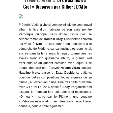
Ciel » Diapason par Gilbert D’Alto
Frédéric Viale
à choisi comme intitulé de son nouvel
album le titre d’un tableau de son amie peintre
Véronique Denoyel
, sans doute inspiré par le
célèbre roman de
Romain Gary,
illustrissime écrivain
qui vécut à
Nice
, et cela donne tout son sens à la
démarche de Frédéric, car sa musique est comme lui,
ancrée dans la terre, mais le regard tourné vers les
étoiles. Pour son quatrième album, le grand Fred
s’est entouré du quartet brésilien avec lequel il se
produit depuis 5 ans, à savoir
Nelson Veras
, guitare,
Natalino Neto,
basse et
Zaza Desiderio,
batterie,
pour de belles compositions toutes signées de sa
plume , à l’exception d’une. Une très belle ouverture
avec « Le roi Louiss » dédié à
Eddy,
l’organiste ami
disparu, le morceau titre suit, ample et majestueux,
«Orméa « inspiré par le Piémont, une coquine
« Valse nuisette « etc. Les titres s’enchaînent avec
bonheur, pour le nôtre également.