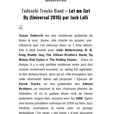
Tedeschi Trucks Band
– Let me Get
By (Universal 2016) par Jack Lalli
Susan Tedeschi
est une chanteuse guitariste de
blues
&
soul
. Jeune, elle chante du gospel, une
influence que l’on retrouve dans ce 7 ème album.
Elle a déjà tourné avec
John Mellencamp
,
B. B.
King,
Buddy Guy,
The Allman Brothers Band,
Taj
Maha
l
,
Bob Dylan
et
The Rolling Stones
… Dans ce
disque, il y a une parfaite symbiose entre jazz (les
cuivres reviennent souvent), un swing fort agréable,
et des tempos blues, ainsi qu’un côté énergique que
cette étonnante dame sait proposer ! Épouse de
Derek Trucks
,
un des guitaristes des
Allman
Brothers,
on retrouve là des chansons pleines de
mélodies, et où la guitare blues rock de Derek
justement, lorgne bien souvent vers les
ABB
. Après
une bonne prestation scénique en 2009 au
Nice Jazz
Festival,
souhaitons la revoir avec ce groupe
fantastique ! Un beau « big band » d’une douzaine