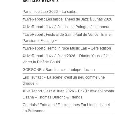
ARTICLES RÉCENTS
Parfum de Jazz 2026 – La suite…
#LiveReport : Les miscellanées de Jazz à Junas 2026
#LiveReport : Jazz à Junas – la Pologne à l’honneur
#LiveReport : Festival de Saint Paul de Vence : Emile
Parisien « Floating »
#LiveReport : Tremplin Nice Music Lab – 1ère édition
#LiveReport : Jazz à Juan 2026 – Dhafer Youssef fait
vibrer la Pinède Gould
GORGONE « Barminam » – autoproduction
Erik Truffaz : « La scène, c’est un peu comme une
drogue »
#liveReport : Jazz à Juan 2026 – Erik Truffaz et Antonio
Lizana – Thomas Dutronc & Friends
Courtois / Erdmann / Fincker Lines For Lions – Label
La Buissonne