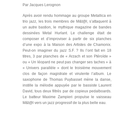
Par Jacques Lerognon
Après avoir rendu hommage au groupe Metallica en
trio jazz, les trois membres de M&t@l, s’attaquent à
un autre bastion, le mythique magazine de bandes
dessinées Metal Hurlant. Le challenge était de
composer et d’improviser à partir de six planches
d’une expo à la Maison des Artistes de Chamonix.
Peut-on imaginer du jazz S.F. ? Ils l’ont fait en 18
titres, 3 par planches de « Arzach et son Ptéroïde »
ou « Un léopard ne peut pas changer ses taches » à
« Univers parallèle » dont le troisième mouvement
clos de façon magistrale et virulente l’album. Le
saxophone de Thomas Puybasset mène la danse,
instille la mélodie appuyée par le bassiste Laurent
David, tous deux filtrés par de copieux pedalboards.
Le batteur Maxime Zampieri propulse le vaisseau
M&t@l vers un jazz progressif de la plus belle eau.