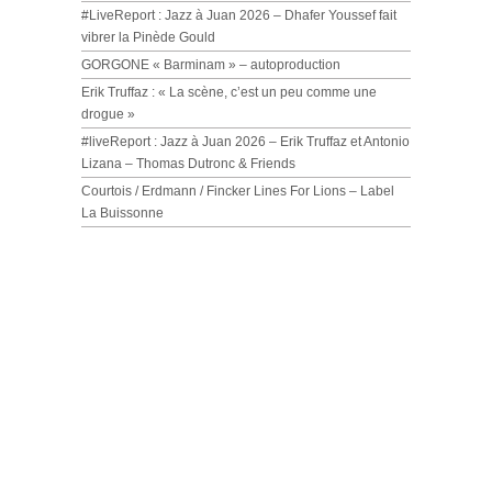
#LiveReport : Jazz à Juan 2026 – Dhafer Youssef fait
vibrer la Pinède Gould
GORGONE « Barminam » – autoproduction
Erik Truffaz : « La scène, c’est un peu comme une
drogue »
#liveReport : Jazz à Juan 2026 – Erik Truffaz et Antonio
Lizana – Thomas Dutronc & Friends
Courtois / Erdmann / Fincker Lines For Lions – Label
La Buissonne