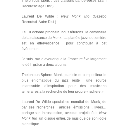
Thelonious Monk : Les Liaisons
dangereuses
(Sam
Records/Saga Dist.)
Laurent De Wilde :
New Monk Trio
(Gazebo
Records/L’Autre Dist.)
Le 10 octobre prochain, nous fêterons le centenaire
de la naissance de Monk. La planète jazz tout entière
est en effervescence pour contribuer à cet
évènement.
Je suis ravi d’avouer que la France relève largement
le défi grâce à deux albums.
Thelonious Sphere Monk, pianiste et compositeur le
plus énigmatique du jazz reste une source
intarissable d’inspiration pour des musiciens
téméraires à la recherche de leur propre « sphère » .
Laurent De Wilde spécialiste mondial de Monk, de
par ses recherches, articles, émissions , livres…
partage son introspection, avec un projet inédit,
New
Monk Trio
un disque entier, de musique de son idole
pianistique.