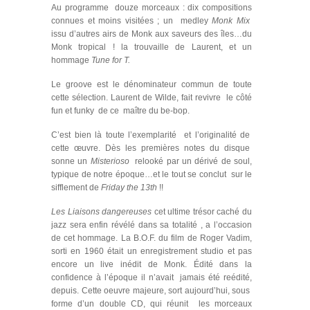
Au programme douze morceaux : dix compositions
connues et moins visitées ; un
medley
Monk Mix
issu d’autres airs de Monk aux saveurs des îles…du
Monk tropical ! la trouvaille de Laurent, et un
hommage
Tune for T
.
Le groove est le dénominateur commun de toute
cette sélection. Laurent de Wilde, fait revivre le côté
fun et funky de ce maître du be-bop.
C’est bien là toute l’exemplarité et l’originalité de
cette œuvre. Dès les premières notes du disque
sonne un
Misterioso
relooké par un dérivé de soul,
typique de notre époque…et le tout se conclut sur le
sifflement de
Friday the 13th
!!
Les Liaisons dangereuses
cet ultime trésor caché du
jazz sera enfin révélé dans sa totalité , a l’occasion
de cet hommage. La B.O.F. du film de Roger Vadim,
sorti en 1960 était un enregistrement studio et pas
encore un live inédit de Monk. Édité dans la
confidence à l’époque il n’avait jamais été reédité,
depuis. Cette oeuvre majeure, sort aujourd’hui, sous
forme d’un double CD, qui réunit les morceaux