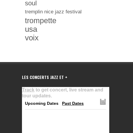
soul
tremplin nice jazz festival
trompette
usa
voix
LES CONCERTS JAZZ ET +
Track
to get concert, live stream and
tour updates.
Upcoming Dates
Past Dates