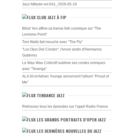
Jazz Attitude-vol.641_2026-05-19
CLUB JAZZ À FIP
Blind Yeo affine sa transe folk cosmique sur "The
Lemoine Point"
Tom Waits fait mouche avec "The Fly"
"Los Ojos Del Cóndor", l'envol andin d'Hermanos
Gutiérrez
Le Wau Wau Collectif sublime ses contes oniriques
avec "Teranga"
ALA.NI et Adrian Younge annoncent l'album "Proud of
Me"
TENDANCE JAZZ
Retrouvez tous les épisodes sur l’appli Radio France
LES GRANDS PORTRAITS D’OPEN JAZZ
LES DERNIÈRES NOUVELLES DU JAZZ