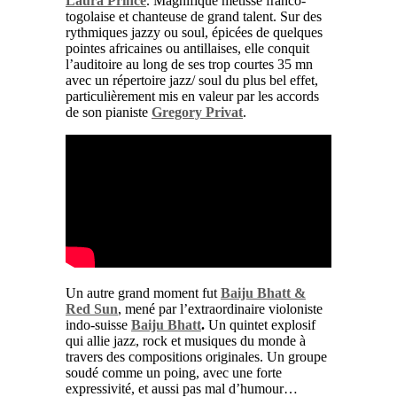
Laura Prince
. Magnifique métisse franco-
togolaise et chanteuse de grand talent. Sur des
rythmiques jazzy ou soul, épicées de quelques
pointes africaines ou antillaises, elle conquit
l’auditoire au long de ses trop courtes 35 mn
avec un répertoire jazz/ soul du plus bel effet,
particulièrement mis en valeur par les accords
de son pianiste
Gregory Privat
.
Un autre grand moment fut
Baiju Bhatt &
Red Sun
, mené par l’extraordinaire violoniste
indo-suisse
Baiju Bhatt
.
Un quintet explosif
qui allie jazz, rock et musiques du monde à
travers des compositions originales. Un groupe
soudé comme un poing, avec une forte
expressivité, et aussi pas mal d’humour…