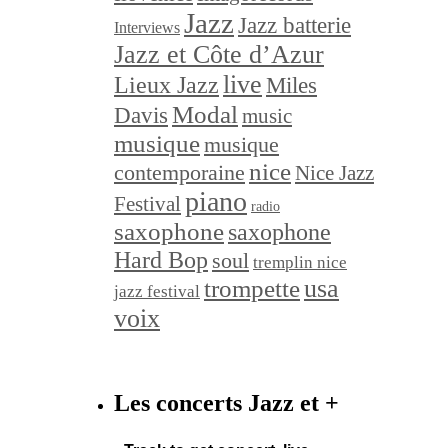
Jazz
Jazz batterie
Interviews
Jazz et Côte d’Azur
live
Lieux Jazz
Miles
Modal
Davis
music
musique
musique
nice
contemporaine
Nice Jazz
piano
Festival
radio
saxophone
saxophone
Hard Bop
soul
tremplin nice
trompette
usa
jazz festival
voix
Les concerts Jazz et +