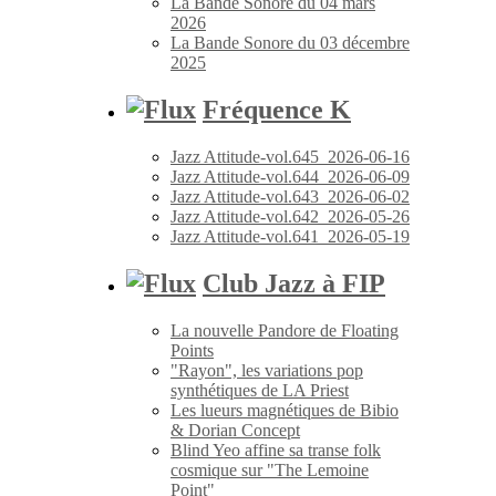
La Bande Sonore du 04 mars
2026
La Bande Sonore du 03 décembre
2025
Fréquence K
Jazz Attitude-vol.645_2026-06-16
Jazz Attitude-vol.644_2026-06-09
Jazz Attitude-vol.643_2026-06-02
Jazz Attitude-vol.642_2026-05-26
Jazz Attitude-vol.641_2026-05-19
Club Jazz à FIP
La nouvelle Pandore de Floating
Points
"Rayon", les variations pop
synthétiques de LA Priest
Les lueurs magnétiques de Bibio
& Dorian Concept
Blind Yeo affine sa transe folk
cosmique sur "The Lemoine
Point"