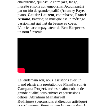
chaleureuse, qui oscille entre jazz, tango,
musette et sons contemporains. Accompagné
par un trio de grande qualité (
Amaury Faye
,
piano,
Gautier Laurent
, contrebasse,
Francis
Arnaud
, batterie) sa musique est un mélange
passionnant qui met du baume au coeur.
L’ancien accompagnateur de
Ben Harper
est
un nom à retenir…
Le lendemain soir, nous assistions avec un
grand plaisir à la prestation du
Mansfarroll
&
Campana Project
, orchestre afro-cubain de
grande qualité, tous cuivres et percussions
dehors.
Abraham Mansfarroll
Rodriguez
(percussions et direction artistique)
et ses hommes, firent monter la tension dans la