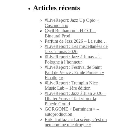
Articles récents
#LiveReport: Jazz Up Opio –
Cascino Trio
Cyril Benhamou – H.O.T. –
Binaural Prod
Parfum de Jazz 2026 – La suite…
#LiveReport : Les miscellanées de
Jazz à Junas 2026
#LiveReport : Jazz à Junas – la
Pologne à l’honneur
#LiveReport : Festival de Saint
Paul de Vence : Emile Parisien «
Floating »
#LiveReport : Tremplin Nice
Music Lab – 1ère édition
#LiveReport : Jazz à Juan 2026 –
Dhafer Youssef fait vibrer la
Pinède Gould
GORGONE « Barminam » –
autoproduction
Erik Truffaz : « La scène, c’est un
peu comme une drogue »