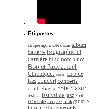
Étiquettes
album
afrique
agora côte d'azur
Biographie et
batterie
carrière
blue note
blues
Bop et Jazz actuel
Chroniques
club de
classique
concert
concerts
jazz
cote d'azur
contrebasse
festival de jazz
festival
Fred
guitare
funk
free jazz
D'Oelsnitz
Ilovenice
Imagorecords