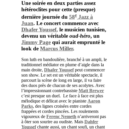
Une soirée en deux parties assez
hétéroclites pour cette (presque)
e
dernière journée du
58
Jazz à
Juan
. Le concert commence avec
Dhafer Youssef
,
le musicien tunisien,
devenu un véritable
oud-héro
, un
Jimmy Page
qui aurait emprunté le
look de
Marcus Miller
.
Son luth en bandoulière, branché à un ampli, le
traditionnel médiator en plume d’aigle dans la
main droite,
Dhafer Youssef
peut commencer
son show. Le set est un véritable spectacle, il
parcourt la scène de long en large, il va faire
des duos près de chacun de ses acolytes. Avec
l’impressionnant contrebassiste
Matt Brewer
c’est presque un duel.
Le face à face est plus
mélodique et délicat avec le pianiste
Aaron
Parks
, des lignes croisées entre cordes
frappées et cordes pincées.
Les roulements
vigoureux de
Ferenc Nemeth
n’arriveront pas
à ôter son sourire au oudiste. Mais
Dahfer
Youssef
chante aussi, un chant soufi, un chant