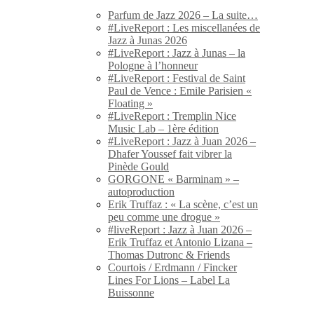
Parfum de Jazz 2026 – La suite…
#LiveReport : Les miscellanées de
Jazz à Junas 2026
#LiveReport : Jazz à Junas – la
Pologne à l’honneur
#LiveReport : Festival de Saint
Paul de Vence : Emile Parisien «
Floating »
#LiveReport : Tremplin Nice
Music Lab – 1ère édition
#LiveReport : Jazz à Juan 2026 –
Dhafer Youssef fait vibrer la
Pinède Gould
GORGONE « Barminam » –
autoproduction
Erik Truffaz : « La scène, c’est un
peu comme une drogue »
#liveReport : Jazz à Juan 2026 –
Erik Truffaz et Antonio Lizana –
Thomas Dutronc & Friends
Courtois / Erdmann / Fincker
Lines For Lions – Label La
Buissonne