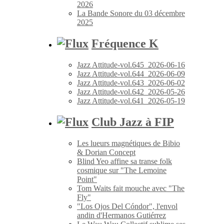
2026
La Bande Sonore du 03 décembre
2025
Fréquence K
Jazz Attitude-vol.645_2026-06-16
Jazz Attitude-vol.644_2026-06-09
Jazz Attitude-vol.643_2026-06-02
Jazz Attitude-vol.642_2026-05-26
Jazz Attitude-vol.641_2026-05-19
Club Jazz à FIP
Les lueurs magnétiques de Bibio
& Dorian Concept
Blind Yeo affine sa transe folk
cosmique sur "The Lemoine
Point"
Tom Waits fait mouche avec "The
Fly"
"Los Ojos Del Cóndor", l'envol
andin d'Hermanos Gutiérrez