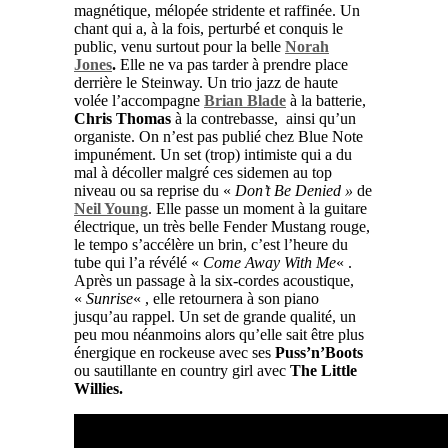
magnétique, mélopée stridente et raffinée. Un
chant qui a, à la fois, perturbé et conquis le
public, venu surtout pour la belle
Norah
Jones
.
Elle ne va pas tarder à prendre place
derrière le Steinway. Un trio jazz de haute
volée l’accompagne
Brian Blade
à la batterie,
Chris Thomas
à la contrebasse, ainsi qu’un
organiste. On n’est pas publié chez Blue Note
impunément. Un set (trop) intimiste qui a du
mal à décoller malgré ces sidemen au top
niveau ou sa reprise du «
Don’t Be Denied »
de
Neil Young
. Elle passe un moment à la guitare
électrique, un très belle Fender Mustang rouge,
le tempo s’accélère un brin, c’est l’heure du
tube qui l’a révélé «
Come Away With Me
« .
Après un passage à la six-cordes acoustique,
«
Sunrise
« , elle retournera à son piano
jusqu’au rappel. Un set de grande qualité, un
peu mou néanmoins alors qu’elle sait être plus
énergique en rockeuse avec ses
Puss’n’Boots
ou sautillante en country girl avec
The Little
Willies.