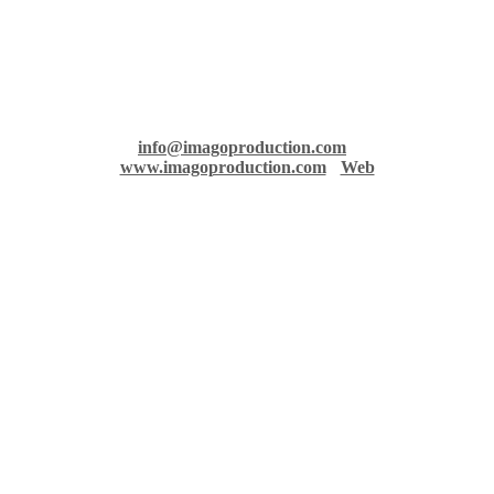
Imago records & production
36 rue Richelmi - 06300 Nice - France
info@imagoproduction.com
-
www.imagoproduction.com
-
Web