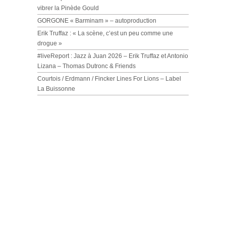
vibrer la Pinède Gould
GORGONE « Barminam » – autoproduction
Erik Truffaz : « La scène, c’est un peu comme une
drogue »
#liveReport : Jazz à Juan 2026 – Erik Truffaz et Antonio
Lizana – Thomas Dutronc & Friends
Courtois / Erdmann / Fincker Lines For Lions – Label
La Buissonne