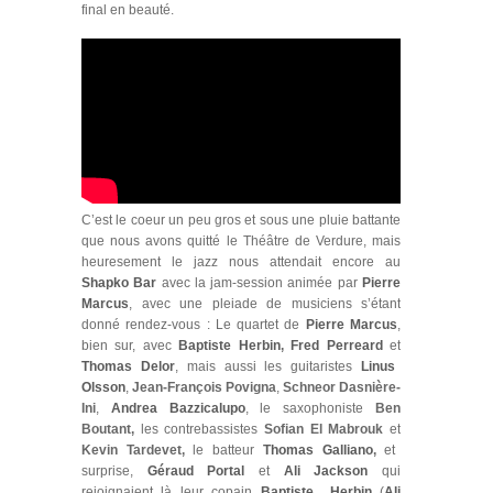
final en beauté.
C’est le coeur un peu gros et sous une pluie battante
que nous avons quitté le Théâtre de Verdure, mais
heuresement le jazz nous attendait encore au
Shapko Bar
avec la jam-session animée par
Pierre
Marcus
, avec une pleiade de musiciens s’étant
donné rendez-vous : Le quartet de
Pierre Marcus
,
bien sur, avec
Baptiste Herbin
,
Fred Perreard
et
Thomas Delor
, mais aussi les guitaristes
Linus
Olsson
,
Jean-François Povigna
,
Schneor Dasnière-
Ini
,
Andrea Bazzicalupo
, le saxophoniste
Ben
Boutant,
les contrebassistes
Sofian El Mabrouk
et
Kevin Tardevet,
le batteur
Thomas Galliano
,
et
surprise,
Géraud Portal
et
Ali Jackson
qui
rejoignaient là leur copain
Baptiste Herbin
(
Ali