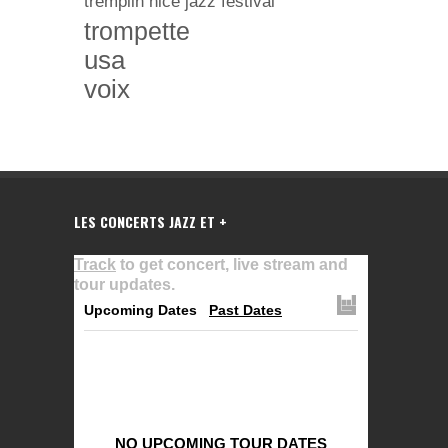
tremplin nice jazz festival
trompette
usa
voix
LES CONCERTS JAZZ ET +
Track
to get concert, live stream and
tour updates.
Upcoming Dates
Past Dates
NO UPCOMING TOUR DATES