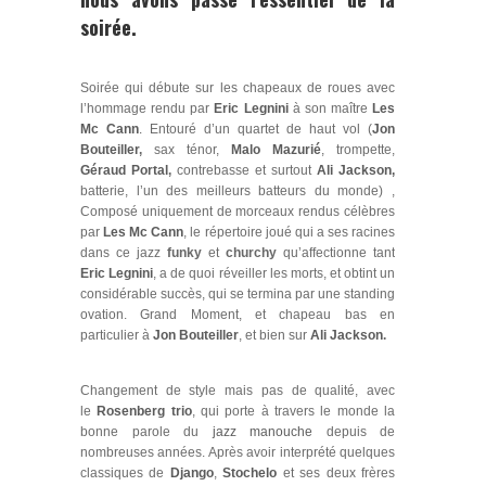
soirée.
Soirée qui débute sur les chapeaux de roues avec
l’hommage rendu par
Eric Legnini
à son maître
Les
Mc Cann
.
Entouré d’un quartet de haut vol (
Jon
Bouteiller
,
sax ténor,
Malo Mazurié
, trompette,
Géraud Portal
,
contrebasse et surtout
Ali Jackson,
batterie, l’un des meilleurs batteurs du monde) ,
Composé uniquement de morceaux rendus célèbres
par
Les Mc Cann
, le répertoire joué qui a ses racines
dans ce jazz
funky
et
churchy
qu’affectionne tant
Eric Legnini
, a de quoi réveiller les morts, et obtint un
considérable succès, qui se termina par une standing
ovation. Grand Moment, et chapeau bas en
particulier à
Jon Bouteiller
, et bien sur
Ali Jackson
.
Changement de style mais pas de qualité, avec
le
Rosenberg trio
, qui porte à travers le monde la
bonne parole du
jazz manouche
depuis de
nombreuses années. Après avoir interprété quelques
classiques de
Django
,
Stochelo
et ses deux frères