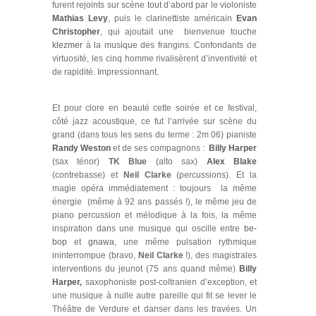
furent rejoints sur scène tout d’abord par le violoniste
Mathias Levy
, puis le clarinettiste américain
Evan
Christopher
, qui ajoutait une bienvenue touche
klezmer
à la musique des frangins. Confondants de
virtuosité, les cinq homme rivalisèrent d’inventivité et
de rapidité. Impressionnant.
Et pour clore en beauté cette soirée et ce festival,
côté jazz acoustique, ce fut l’arrivée sur scène du
grand (dans tous les sens du terme : 2m 06) pianiste
Randy Weston
et de ses compagnons :
Billy Harper
(sax ténor)
TK Blue
(alto sax)
Alex Blake
(contrebasse) et
Neil Clarke
(percussions). Et la
magie opéra immédiatement : toujours la même
énergie (même à 92 ans passés !), le même jeu de
piano percussion et mélodique à la fois, la même
inspiration dans une musique qui oscille entre
be-
bop
et
gnawa,
une même pulsation rythmique
ininterrompue (bravo,
Neil Clarke
!), des magistrales
interventions du jeunot (75 ans quand même)
Billy
Harper
,
saxophoniste post-coltranien d’exception, et
une musique à nulle autre pareille qui fit se lever le
Théâtre de Verdure et danser dans les travées. Un